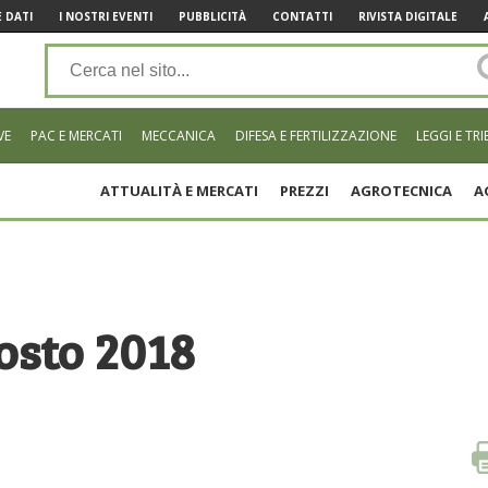
 DATI
I NOSTRI EVENTI
PUBBLICITÀ
CONTATTI
RIVISTA DIGITALE
VE
PAC E MERCATI
MECCANICA
DIFESA E FERTILIZZAZIONE
LEGGI E TRI
ATTUALITÀ E MERCATI
PREZZI
AGROTECNICA
A
gosto 2018