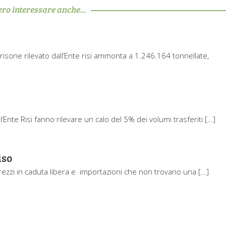
ero interessare anche...
i risone rilevato dall’Ente risi ammonta a 1.246.164 tonnellate,
ll’Ente Risi fanno rilevare un calo del 5% dei volumi trasferiti […]
iso
prezzi in caduta libera e importazioni che non trovano una […]