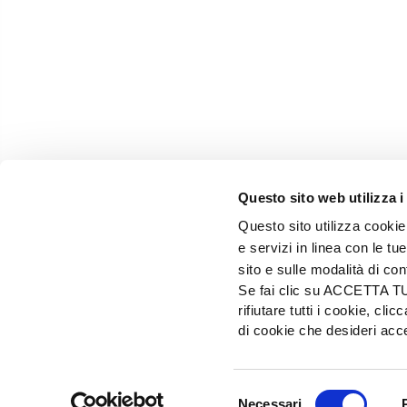
Questo sito web utilizza i
Questo sito utilizza cookie 
e servizi in linea con le t
sito e sulle modalità di co
Se fai clic su ACCETTA TUTT
rifiutare tutti i cookie, c
EDIZIONI L'INFORMATORE AGRARIO Srl
di cookie che desideri a
Via Bencivenga-Biondiani, 16 - 37133 Verona - I
Selezione
© 2026 Edizioni L'informatore Agrario S.r.
Necessari