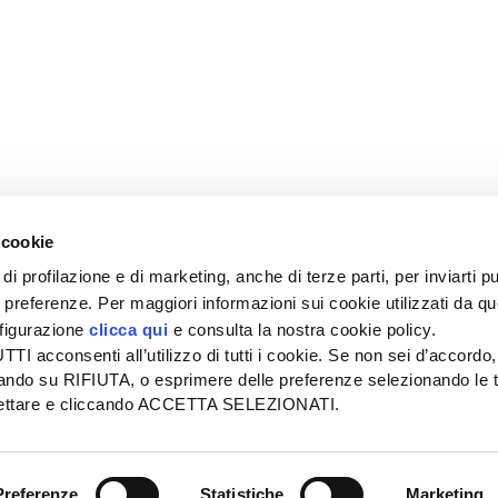
 cookie
di profilazione e di marketing, anche di terze parti, per inviarti pu
ue preferenze. Per maggiori informazioni sui cookie utilizzati da q
nfigurazione
clicca qui
e consulta la nostra cookie policy.
SEDE
PUBBLICITÀ
I acconsenti all’utilizzo di tutti i cookie. Se non sei d’accordo,
Tel + 39.045.8057511
Tel + 39.045.
liccando su RIFIUTA, o esprimere delle preferenze selezionando le t
info@informatoreagrario.it
pubblicita@inf
ccettare e cliccando ACCETTA SELEZIONATI.
l
-
Tutti i diritti riservati -
Partita iva: 00230010233
Reg. imp. di Verona nr. 0
Preferenze
Statistiche
Marketing