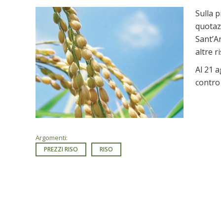
Sulla p
quotazi
Sant’An
altre r
Al 21 a
contro 
Argomenti:
PREZZI RISO
RISO