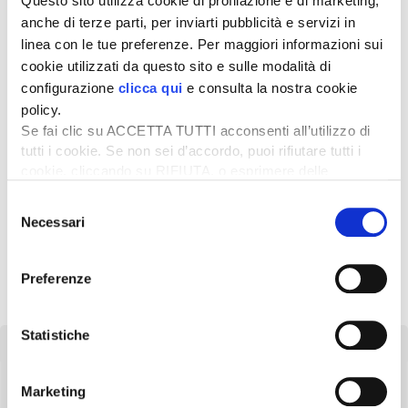
Questo sito utilizza cookie di profilazione e di marketing,
anche di terze parti, per inviarti pubblicità e servizi in
linea con le tue preferenze. Per maggiori informazioni sui
cookie utilizzati da questo sito e sulle modalità di
configurazione
clicca qui
e consulta la nostra cookie
8 Gennaio 2019
La legge di bilancio rifinanzia
policy.
la “Nuova Sabatini”
Se fai clic su ACCETTA TUTTI acconsenti all’utilizzo di
tutti i cookie. Se non sei d’accordo, puoi rifiutare tutti i
cookie, cliccando su RIFIUTA, o esprimere delle
preferenze selezionando le tipologie di cookie che
Selezione
24 Maggio 2017
desideri accettare e cliccando ACCETTA SELEZIONATI.
Necessari
Acquisto di macchinari con la
del
nuova Sabatini ancora più
consenso
favorevole
Preferenze
Statistiche
Marketing