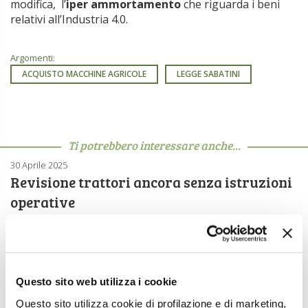
modifica, l’
iper ammortamento
che riguarda i beni
relativi all’Industria 4.0.
Argomenti:
ACQUISTO MACCHINE AGRICOLE
LEGGE SABATINI
Ti potrebbero interessare anche...
30 Aprile 2025
Revisione trattori ancora senza istruzioni
operative
A pochi giorni di distanza dal 28 aprile, Giornata mondiale per
la salute e la sicurezza sul lavoro, torna di […]
7 Aprile 2024
Macchine agricole, promozioni di vendita
Questo sito web utilizza i cookie
dei costruttori
Questo sito utilizza cookie di profilazione e di marketing,