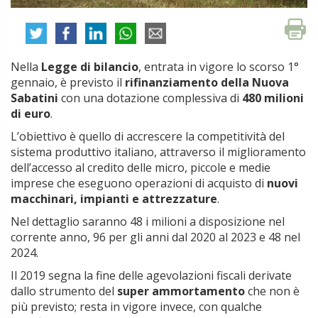
Nella
Legge di bilancio
, entrata in vigore lo scorso 1°
gennaio, è previsto il
rifinanziamento della Nuova
Sabatini
con una dotazione complessiva di
480 milioni
di euro
.
L’obiettivo è quello di accrescere la competitività del
sistema produttivo italiano, attraverso il miglioramento
dell’accesso al credito delle micro, piccole e medie
imprese che eseguono operazioni di acquisto di
nuovi
macchinari, impianti e attrezzature
.
Nel dettaglio saranno 48 i milioni a disposizione nel
corrente anno, 96 per gli anni dal 2020 al 2023 e 48 nel
2024.
Il 2019 segna la fine delle agevolazioni fiscali derivate
dallo strumento del
super ammortamento
che non è
più previsto; resta in vigore invece, con qualche