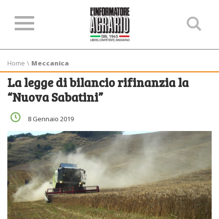
Ce
ne
sit
Home
\
Meccanica
La legge di bilancio rifinanzia la
“Nuova Sabatini”
8 Gennaio 2019