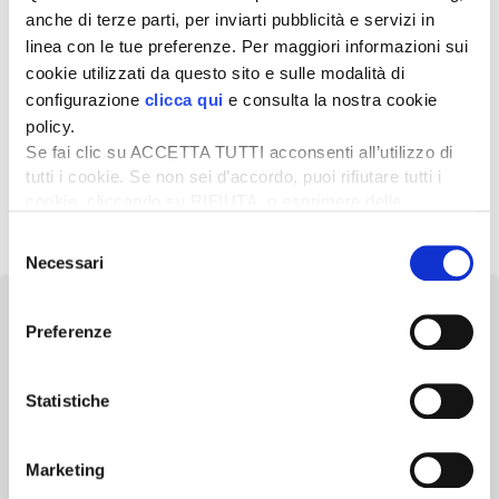
Promozioni in scadenza il 30 aprile Le informazioni sulle
anche di terze parti, per inviarti pubblicità e servizi in
campagne di vendita promozionale riportate nella tabella
linea con le tue preferenze. Per maggiori informazioni sui
sono state rilevate dalla […]
cookie utilizzati da questo sito e sulle modalità di
13 Febbraio 2023
configurazione
clicca qui
e consulta la nostra cookie
Credito d’imposta al 40% per gli acquisti
policy.
2022 con consegna entro novembre
Se fai clic su ACCETTA TUTTI acconsenti all’utilizzo di
La consegna dei macchinari agricoli catalogati 4.0, prenotati
tutti i cookie. Se non sei d’accordo, puoi rifiutare tutti i
nel 2022, sarà possibile sino al prossimo 30 novembre
cookie, cliccando su RIFIUTA, o esprimere delle
senza perdere alcun […]
preferenze selezionando le tipologie di cookie che
Selezione
desideri accettare e cliccando ACCETTA SELEZIONATI.
Necessari
del
consenso
Preferenze
Newsletter
Statistiche
Scopri un servizio d'informazione di alta qualità. Tagliato sulle tue
esigenze.
Marketing