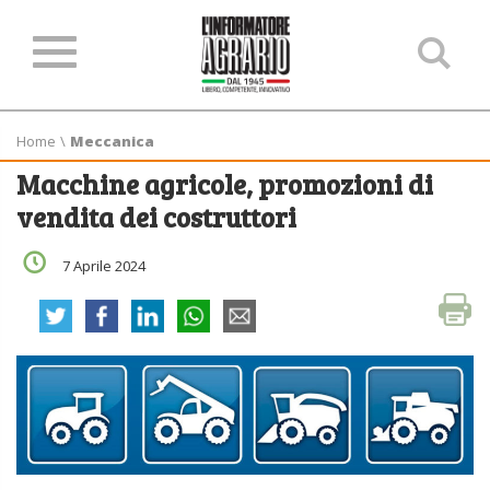
Ce
ne
sit
Home
\
Meccanica
Macchine agricole, promozioni di
vendita dei costruttori
7 Aprile 2024