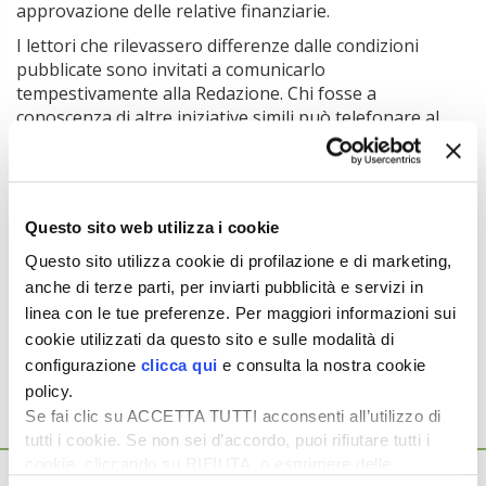
approvazione delle relative finanziarie.
I lettori che rilevassero differenze dalle condizioni
pubblicate sono invitati a comunicarlo
tempestivamente alla Redazione. Chi fosse a
conoscenza di altre iniziative simili può telefonare al
numero 045.8057547 o inviare una e-mail a
segreteria@macchineagricoledomani.it
Ulteriori promozioni di vendita sono pubblicate su
MAD
– Macchine Agricole Domani
n. 4/2025,
abbonati
per
Questo sito web utilizza i cookie
leggere tutto.
Questo sito utilizza cookie di profilazione e di marketing,
anche di terze parti, per inviarti pubblicità e servizi in
Argomenti:
linea con le tue preferenze. Per maggiori informazioni sui
ACQUISTO MACCHINE AGRICOLE
cookie utilizzati da questo sito e sulle modalità di
configurazione
clicca qui
e consulta la nostra cookie
policy.
Se fai clic su ACCETTA TUTTI acconsenti all’utilizzo di
tutti i cookie. Se non sei d’accordo, puoi rifiutare tutti i
Ti potrebbero interessare anche...
cookie, cliccando su RIFIUTA, o esprimere delle
30 Aprile 2025