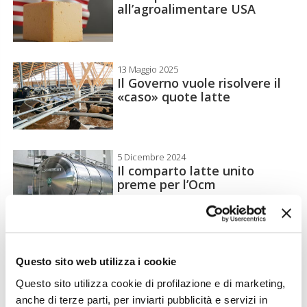
all’agroalimentare USA
13 Maggio 2025
Il Governo vuole risolvere il
«caso» quote latte
5 Dicembre 2024
Il comparto latte unito
preme per l’Ocm
21 Novembre 2024
Prezzo del latte: fino al 30%
Questo sito web utilizza i cookie
in più ai soci delle
Questo sito utilizza cookie di profilazione e di marketing,
Cooperative
anche di terze parti, per inviarti pubblicità e servizi in