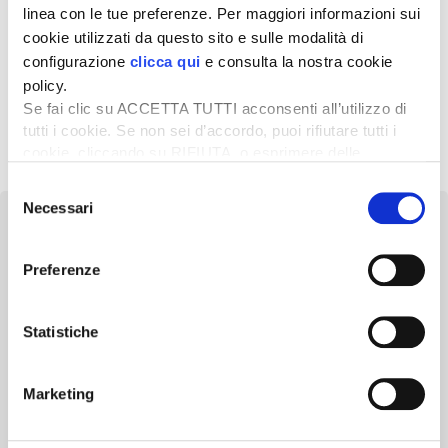
linea con le tue preferenze. Per maggiori informazioni sui
8 Ottobre 2024
cookie utilizzati da questo sito e sulle modalità di
Dalla zootecnia di precisione
configurazione
clicca qui
e consulta la nostra cookie
un aiuto per l’asciutta
policy.
selettiva
Se fai clic su ACCETTA TUTTI acconsenti all’utilizzo di
tutti i cookie. Se non sei d’accordo, puoi rifiutare tutti i
« Precedente
1
2
3
4
5
Successivo »
cookie, cliccando su RIFIUTA, o esprimere delle
preferenze selezionando le tipologie di cookie che
Selezione
desideri accettare e cliccando ACCETTA SELEZIONATI.
Necessari
del
consenso
Preferenze
Newsletter
Statistiche
Scopri un servizio d'informazione di alta qualità. Tagliato sulle tue
esigenze.
Marketing
ISCRIVITI