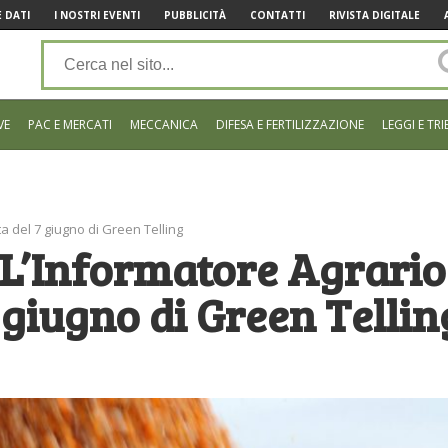
 DATI
I NOSTRI EVENTI
PUBBLICITÀ
CONTATTI
RIVISTA DIGITALE
VE
PAC E MERCATI
MECCANICA
DIFESA E FERTILIZZAZIONE
LEGGI E TRI
a del 7 giugno di Green Telling
 L’Informatore Agrario
 giugno di Green Tellin