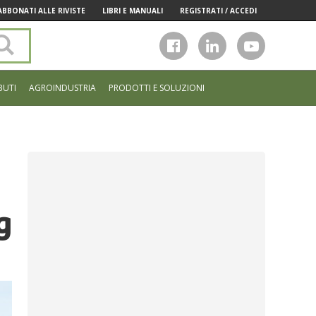
ABBONATI ALLE RIVISTE
LIBRI E MANUALI
REGISTRATI / ACCEDI
Cerca
nel
sito
BUTI
AGROINDUSTRIA
PRODOTTI E SOLUZIONI
g