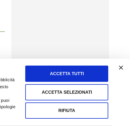
ACCETTA TUTTI
bblicità
uesto
ACCETTA SELEZIONATI
SERVIZIO CLIENTI
 puoi
8057523
Tel + 39.045.8009480
ipologie
ormatoreagrario.it
clienti@informatoreagrario.it
RIFIUTA