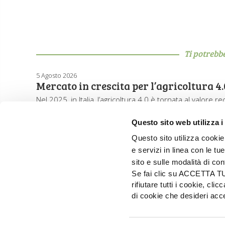
Ti potrebb
5 Agosto 2026
Mercato in crescita per l’agricoltura 4.
Nel 2025, in Italia, l’agricoltura 4.0 è tornata al valore 
Questo sito web utilizza i
Questo sito utilizza cookie 
e servizi in linea con le t
sito e sulle modalità di co
Se fai clic su ACCETTA TUTT
rifiutare tutti i cookie, c
di cookie che desideri a
EDIZIONI L'INFORMATORE AGRARIO Srl
Via Bencivenga-Biondiani, 16 - 37133 Verona - I