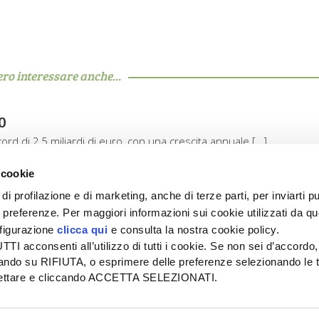
ero interessare anche...
0
record di 2,5 miliardi di euro, con una crescita annuale […]
 cookie
di profilazione e di marketing, anche di terze parti, per inviarti pu
ue preferenze. Per maggiori informazioni sui cookie utilizzati da q
nfigurazione
clicca qui
e consulta la nostra cookie policy.
SEDE
PUBBLICITÀ
I acconsenti all’utilizzo di tutti i cookie. Se non sei d’accordo,
Tel + 39.045.8057511
Tel + 39.045.
liccando su RIFIUTA, o esprimere delle preferenze selezionando le t
info@informatoreagrario.it
pubblicita@inf
ccettare e cliccando ACCETTA SELEZIONATI.