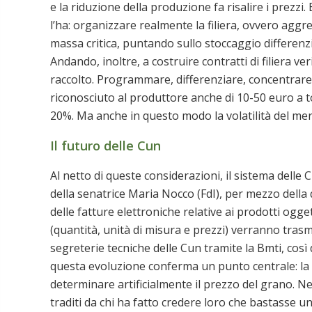
e la riduzione della produzione fa risalire i prezzi. E
l’ha: organizzare realmente la filiera, ovvero aggr
massa critica, puntando sullo stoccaggio differenzi
Andando, inoltre, a costruire contratti di filiera ve
raccolto. Programmare, differenziare, concentrare l
riconosciuto al produttore anche di 10-50 euro a to
20%. Ma anche in questo modo la volatilità del me
Il futuro delle Cun
Al netto di queste considerazioni, il sistema dell
della senatrice Maria Nocco (FdI), per mezzo della
delle fatture elettroniche relative ai prodotti ogget
(quantità, unità di misura e prezzi) verranno tra
segreterie tecniche delle Cun tramite la Bmti, così
questa evoluzione conferma un punto centrale: la 
determinare artificialmente il prezzo del grano. Ne
traditi da chi ha fatto credere loro che bastasse u