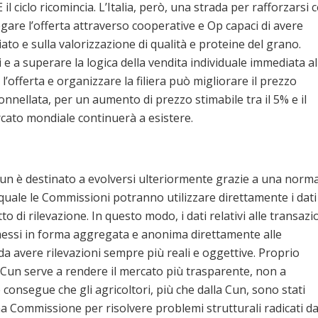
 il ciclo ricomincia. L’Italia, però, una strada per rafforzarsi 
egare l’offerta attraverso cooperative e Op capaci di avere
ato e sulla valorizzazione di qualità e proteine del grano.
ri e a superare la logica della vendita individuale immediata al
’offerta e organizzare la filiera può migliorare il prezzo
nnellata, per un aumento di prezzo stimabile tra il 5% e il
rcato mondiale continuerà a esistere.
e Cun è destinato a evolversi ulteriormente grazie a una norm
 quale le Commissioni potranno utilizzare direttamente i dati
to di rilevazione. In questo modo, i dati relativi alle transazi
smessi in forma aggregata e anonima direttamente alle
 da avere rilevazioni sempre più reali e oggettive. Proprio
Cun serve a rendere il mercato più trasparente, non a
 consegue che gli agricoltori, più che dalla Cun, sono stati
na Commissione per risolvere problemi strutturali radicati d