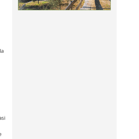
la
asi
e