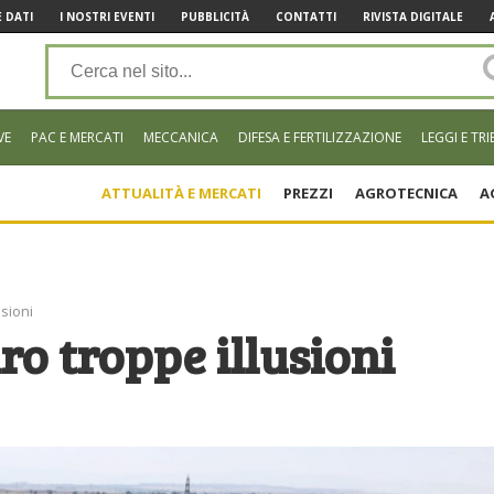
 DATI
I NOSTRI EVENTI
PUBBLICITÀ
CONTATTI
RIVISTA DIGITALE
VE
PAC E MERCATI
MECCANICA
DIFESA E FERTILIZZAZIONE
LEGGI E TRI
ATTUALITÀ E MERCATI
PREZZI
AGROTECNICA
A
usioni
ro troppe illusioni