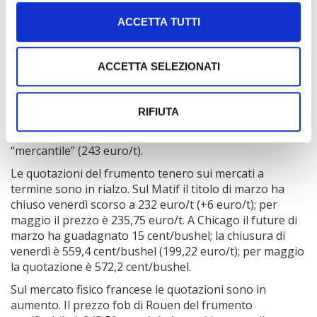
I prezzi del frumento tenero nazionale sono rilevati in
ACCETTA TUTTI
lieve aumento a Bologna.
A Milano il “forza” è fermo a 310 euro/t, il frumento
panificabile a 256,50 euro/t.
ACCETTA SELEZIONATI
A Bologna tutte le categorie sono invariate ad
eccezione del “panificabile superiore” (271,50 euro/t) e
RIFIUTA
del “fino” (261,50 euro/t), che aumentano di 2 euro/t; il
“forza” è invece fermo a 313 euro/t, così come il
“mercantile” (243 euro/t).
Le quotazioni del frumento tenero sui mercati a
termine sono in rialzo. Sul Matif il titolo di marzo ha
chiuso venerdì scorso a 232 euro/t (+6 euro/t); per
maggio il prezzo è 235,75 euro/t. A Chicago il future di
marzo ha guadagnato 15 cent/bushel; la chiusura di
venerdì è 559,4 cent/bushel (199,22 euro/t); per maggio
la quotazione è 572,2 cent/bushel.
Sul mercato fisico francese le quotazioni sono in
aumento. Il prezzo fob di Rouen del frumento