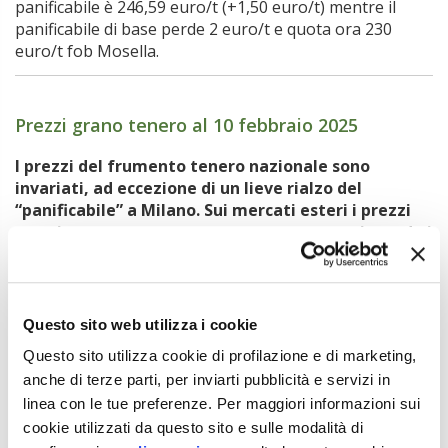
panificabile è 246,59 euro/t (+1,50 euro/t) mentre il
panificabile di base perde 2 euro/t e quota ora 230
euro/t fob Mosella.
Prezzi grano tenero al 10 febbraio 2025
.
I prezzi del frumento tenero nazionale sono
invariati, ad eccezione di un lieve rialzo del
“panificabile” a Milano. Sui mercati esteri i prezzi
sono in aumento, soprattutto per quanto riguarda i
titoli derivati.
I prezzi del frumento tenero nazionale “di base” sono
rilevati in lieve aumento a Milano.
Questo sito web utilizza i cookie
A Milano il “forza” è fermo a 310 euro/t, il frumento
Questo sito utilizza cookie di profilazione e di marketing,
panificabile aumenta di 2 euro/t e quota 258,50 euro/t.
anche di terze parti, per inviarti pubblicità e servizi in
A Bologna tutte le categorie sono invariate: il “fino” vale
linea con le tue preferenze. Per maggiori informazioni sui
261,50 euro/t, il “forza” è fermo a 313 euro/t.
cookie utilizzati da questo sito e sulle modalità di
Le quotazioni del frumento tenero sui mercati a