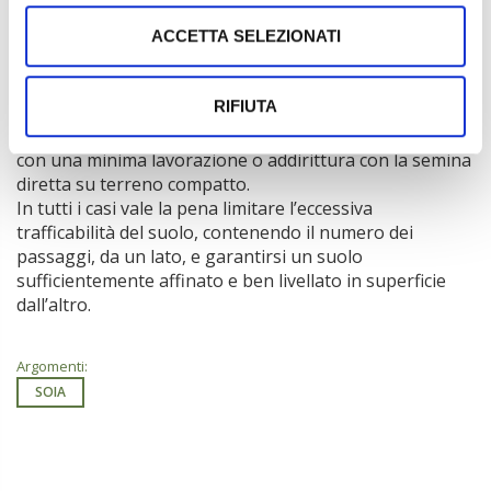
organica e, in particolare, un’omogenea distribuzione
ACCETTA SELEZIONATI
del sistema radicale lungo il profilo. La preparazione del
terreno può avvenire tramite la tradizionale aratura,
anche se non molto profonda (20-25 cm), oppure,
RIFIUTA
quando le infestanti sono state poste sotto controllo e
non rappresentano più un problema, si può intervenire
con una minima lavorazione o addirittura con la semina
diretta su terreno compatto.
In tutti i casi vale la pena limitare l’eccessiva
trafficabilità del suolo, contenendo il numero dei
passaggi, da un lato, e garantirsi un suolo
sufficientemente affinato e ben livellato in superficie
dall’altro.
Argomenti:
SOIA