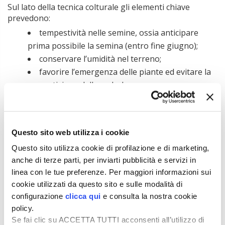
Sul lato della tecnica colturale gli elementi chiave
prevedono:
tempestività nelle semine, ossia anticipare
prima possibile la semina (entro fine giugno);
conservare l’umidità nel terreno;
favorire l’emergenza delle piante ed evitare la
competizione delle malerbe;
evitare un eccessivo allungamento del ciclo
produttivo e quindi eventuali difficoltà di raccolta.
L’importanza del gruppo di maturazione
Questo sito web utilizza i cookie
Questo sito utilizza cookie di profilazione e di marketing,
La varietà di soia più adatta per il secondo raccolto deve
anche di terze parti, per inviarti pubblicità e servizi in
essere individuata in base al suo gruppo di
maturazione, il quale si orienta a sua volta sulla
linea con le tue preferenze. Per maggiori informazioni sui
lunghezza del ciclo vegetativo e quindi sulla probabile
cookie utilizzati da questo sito e sulle modalità di
epoca di raccolta.
configurazione
clicca qui
e consulta la nostra cookie
Per il secondo raccolto nella maggior parte degli areali
policy.
della Pianura Padana vanno preferite varietà che
Se fai clic su ACCETTA TUTTI acconsenti all’utilizzo di