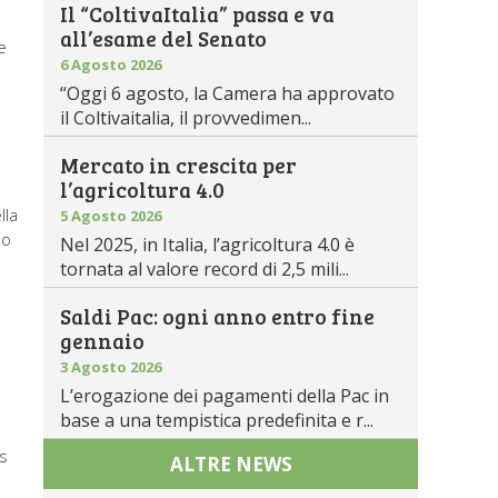
Il “ColtivaItalia” passa e va
all’esame del Senato
e
6 Agosto 2026
“Oggi 6 agosto, la Camera ha approvato
il Coltivaitalia, il provvedimen...
Mercato in crescita per
l’agricoltura 4.0
lla
5 Agosto 2026
io
Nel 2025, in Italia, l’agricoltura 4.0 è
.
tornata al valore record di 2,5 mili...
Saldi Pac: ogni anno entro fine
gennaio
3 Agosto 2026
L’erogazione dei pagamenti della Pac in
base a una tempistica predefinita e r...
is
ALTRE NEWS