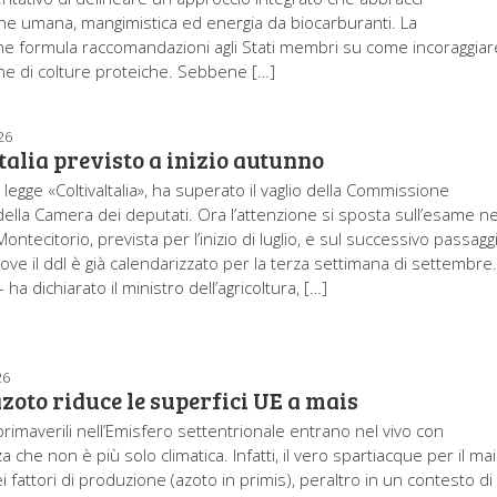
ne umana, mangimistica ed energia da biocarburanti. La
 formula raccomandazioni agli Stati membri su come incoraggiar
ne di colture proteiche. Sebbene […]
26
talia previsto a inizio autunno
i legge «ColtivaItalia», ha superato il vaglio della Commissione
della Camera dei deputati. Ora l’attenzione si sposta sull’esame ne
Montecitorio, prevista per l’inizio di luglio, e sul successivo passagg
ove il ddl è già calendarizzato per la terza settimana di settembre
– ha dichiarato il ministro dell’agricoltura, […]
26
azoto riduce le superfici UE a mais
rimaverili nell’Emisfero settentrionale entrano nel vivo con
a che non è più solo climatica. Infatti, il vero spartiacque per il ma
ei fattori di produzione (azoto in primis), peraltro in un contesto di