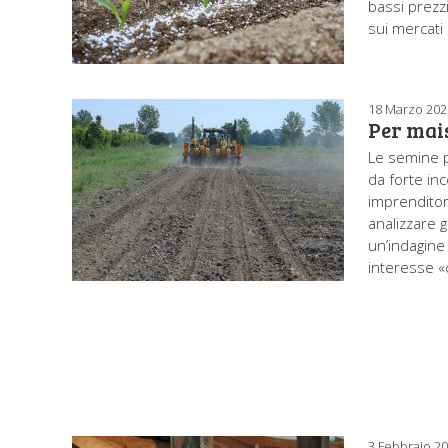
bassi prezzi
sui mercati
18 Marzo 202
Per mais
Le semine p
da forte inc
imprenditori
analizzare g
un’indagine 
interesse «
3 Febbraio 2