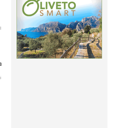
l
a
i