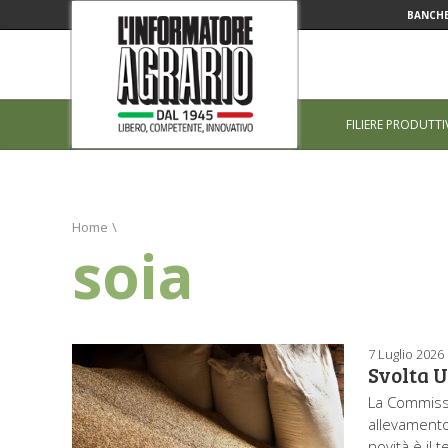
BANCHE
FILIERE PRODUTTI
Home
\
soia
7 Luglio 2026
Svolta U
La Commiss
allevamento,
novità è il 