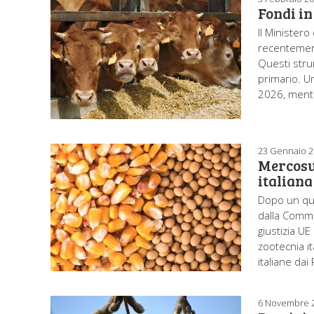
Fondi in
Il Ministero
recentement
Questi stru
primario. Un
2026, mentre
23 Gennaio 
Mercosur
italiana
Dopo un qua
dalla Commis
giustizia U
zootecnia it
italiane da
6 Novembre 