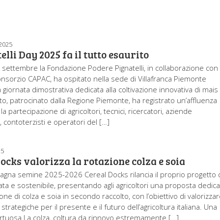
2025
telli Day 2025 fa il tutto esaurito
 settembre la Fondazione Podere Pignatelli, in collaborazione con
nsorzio CAPAC, ha ospitato nella sede di Villafranca Piemonte
 giornata dimostrativa dedicata alla coltivazione innovativa di mais
nto, patrocinato dalla Regione Piemonte, ha registrato un’affluenza
la partecipazione di agricoltori, tecnici, ricercatori, aziende
 contoterzisti e operatori del […]
25
ocks valorizza la rotazione colza e soia
agna semine 2025-2026 Cereal Docks rilancia il proprio progetto 
ciata e sostenibile, presentando agli agricoltori una proposta dedic
zione di colza e soia in secondo raccolto, con l’obiettivo di valorizza
strategiche per il presente e il futuro dell’agricoltura italiana. Una
irtuosa La colza, coltura da rinnovo estremamente […]