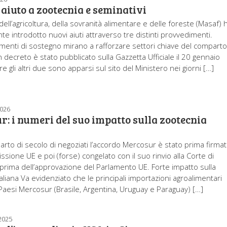
 aiuto a zootecnia e seminativi
 dell’agricoltura, della sovranità alimentare e delle foreste (Masaf) 
e introdotto nuovi aiuti attraverso tre distinti provvedimenti.
menti di sostegno mirano a rafforzare settori chiave del compart
 decreto è stato pubblicato sulla Gazzetta Ufficiale il 20 gennaio
 gli altri due sono apparsi sul sito del Ministero nei giorni […]
2026
: i numeri del suo impatto sulla zootecnia
rto di secolo di negoziati l’accordo Mercosur è stato prima firma
sione UE e poi (forse) congelato con il suo rinvio alla Corte di
E prima dell’approvazione del Parlamento UE. Forte impatto sulla
aliana Va evidenziato che le principali importazioni agroalimentari
i Paesi Mercosur (Brasile, Argentina, Uruguay e Paraguay) […]
2025