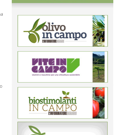
ha
o
to