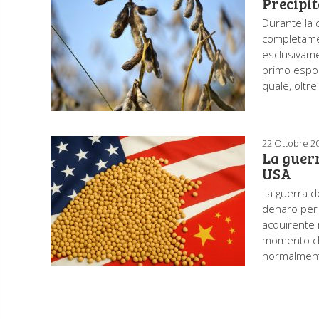
Precipit
Durante la 
completament
esclusivamen
primo esport
quale, oltre
22 Ottobre 2
La guerr
USA
La guerra de
denaro per 
acquirente 
momento che
normalmente