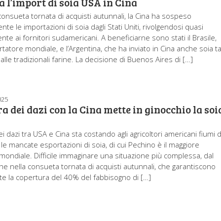
a l’import di soia USA in Cina
consueta tornata di acquisti autunnali, la Cina ha sospeso
e le importazioni di soia dagli Stati Uniti, rivolgendosi quasi
te ai fornitori sudamericani. A beneficiarne sono stati il Brasile,
atore mondiale, e l’Argentina, che ha inviato in Cina anche soia ta
 alle tradizionali farine. La decisione di Buenos Aires di […]
025
a dei dazi con la Cina mette in ginocchio la soi
i dazi tra USA e Cina sta costando agli agricoltori americani fiumi d
le mancate esportazioni di soia, di cui Pechino è il maggiore
mondiale. Difficile immaginare una situazione più complessa, dal
 nella consueta tornata di acquisti autunnali, che garantiscono
 la copertura del 40% del fabbisogno di […]