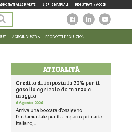
ABBONATI ALLE RIVISTE
LIBRI E MANUALI
REGISTRATI / ACCEDI
Cerca
nel
sito
BUTI
AGROINDUSTRIA
PRODOTTI E SOLUZIONI
ATTUALITÀ
Credito di imposta la 20% per il
gasolio agricolo da marzo a
maggio
6 Agosto 2026
Arriva una boccata d’ossigeno
fondamentale per il comparto primario
u
italiano,...
e