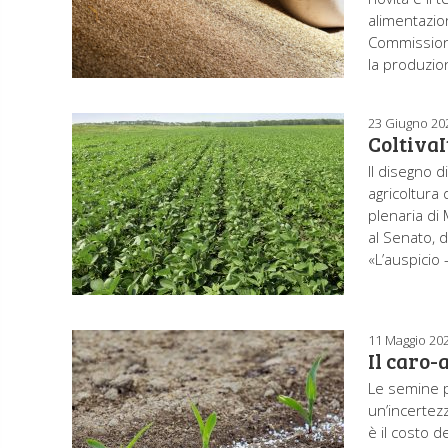
alimentazio
Commissione
la produzio
23 Giugno 20
ColtivaI
Il disegno d
agricoltura 
plenaria di 
al Senato, d
«L’auspicio 
11 Maggio 20
Il caro-
Le semine p
un’incertezz
è il costo d