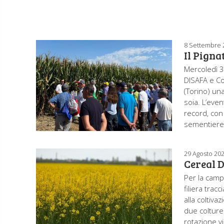
8 Settembre 
Il Pigna
Mercoledì 3
DISAFA e Co
(Torino) una
soia. L’eve
record, con 
sementiere,
29 Agosto 20
Cereal D
Per la camp
filiera trac
alla coltiva
due colture 
rotazione v