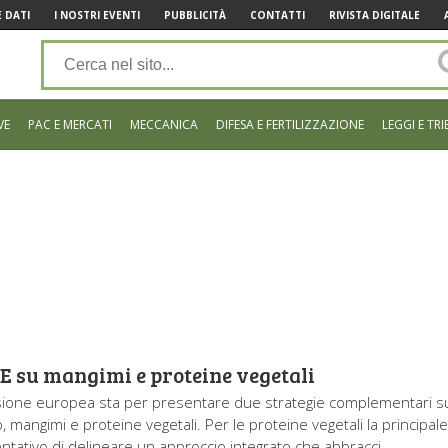
 DATI
I NOSTRI EVENTI
PUBBLICITÀ
CONTATTI
RIVISTA DIGITALE
VE
PAC E MERCATI
MECCANICA
DIFESA E FERTILIZZAZIONE
LEGGI E TRI
E su mangimi e proteine vegetali
ione europea sta per presentare due strategie complementari s
 mangimi e proteine vegetali. Per le proteine vegetali la principal
tentativo di delineare un approccio integrato che abbracci