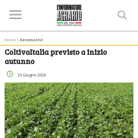
Ce
ne
sit
Home
\
Seminativi
ColtivaItalia previsto a inizio
autunno
23 Giugno 2026