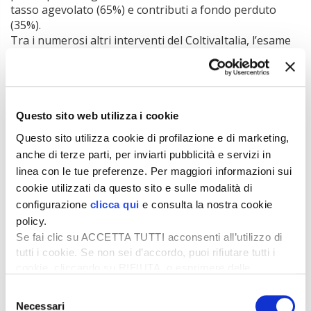
tasso agevolato (65%) e contributi a fondo perduto
(35%).
Tra i numerosi altri interventi del ColtivaItalia, l’esame
parlamentare ha previsto la nomina di un commissario
straordinario incaricato di fronteggiare l’emergenza
Xylella fastidiosa
e di completarne il processo di
eradicazione sul territorio nazionale; il ddl destina oltre
3 milioni di euro per il triennio 2026-2028 all’attività del
Questo sito web utilizza i cookie
commissario, che resterà in carica fino al 2028 e potrà
Questo sito utilizza cookie di profilazione e di marketing,
essere affiancato da due subcommissari.
anche di terze parti, per inviarti pubblicità e servizi in
linea con le tue preferenze. Per maggiori informazioni sui
Decreti attuativi concertati
cookie utilizzati da questo sito e sulle modalità di
I numerosi interventi contenuti nel ColtivaItalia
configurazione
clicca qui
e consulta la nostra cookie
necessiteranno di diversi decreti attuativi, che saranno
policy.
costruiti – ha spiegato il ministro Lollobrigida – «su
Se fai clic su ACCETTA TUTTI acconsenti all’utilizzo di
parametri che sceglieremo insieme al mondo
tutti i cookie. Se non sei d’accordo, puoi rifiutare tutti i
associativo dell’agricoltura e dell’agroindustria, con cui
cookie, cliccando su RIFIUTA, o esprimere delle
organizzeremo una ripartizione delle risorse in modo
preferenze selezionando le tipologie di cookie che
Selezione
da ottenere i risultati previsti».
desideri accettare e cliccando ACCETTA SELEZIONATI.
Necessari
del