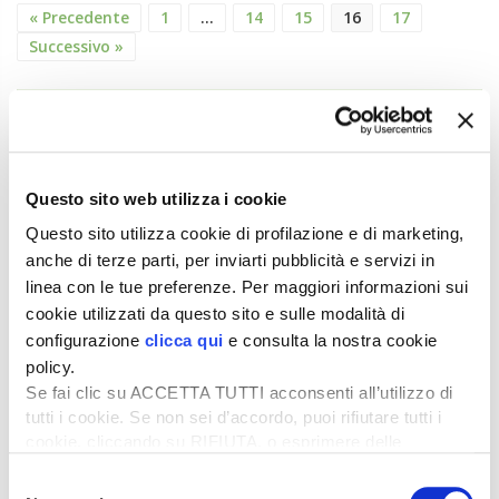
« Precedente
1
…
14
15
16
17
Successivo »
ATTUALITÀ
Credito di imposta la 20% per il gasolio
agricolo da marzo a maggio
Questo sito web utilizza i cookie
6 Agosto 2026
Questo sito utilizza cookie di profilazione e di marketing,
Arriva una boccata d’ossigeno fondamentale per il
anche di terze parti, per inviarti pubblicità e servizi in
comparto primario italiano,...
linea con le tue preferenze. Per maggiori informazioni sui
Il “ColtivaItalia” passa e va all’esame del
cookie utilizzati da questo sito e sulle modalità di
Senato
configurazione
clicca qui
e consulta la nostra cookie
6 Agosto 2026
policy.
“Oggi 6 agosto, la Camera ha approvato il
Se fai clic su ACCETTA TUTTI acconsenti all’utilizzo di
Coltivaitalia, il provvedimen...
tutti i cookie. Se non sei d’accordo, puoi rifiutare tutti i
cookie, cliccando su RIFIUTA, o esprimere delle
Mercato in crescita per l’agricoltura 4.0
preferenze selezionando le tipologie di cookie che
Selezione
5 Agosto 2026
desideri accettare e cliccando ACCETTA SELEZIONATI.