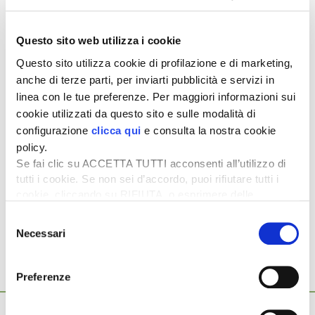
l’inizio del 2025 la maggior parte dei prodotti a
marchio CE
(ai sensi del regolamento UE 2019/1009).
Questo sito web utilizza i cookie
Nel settore del biocontrollo invece stiamo cercando di
completare il nostro catalogo per cercare di coprire le
Questo sito utilizza cookie di profilazione e di marketing,
colture più importanti inserendo
prodotti in grado di
anche di terze parti, per inviarti pubblicità e servizi in
ampliare i nostri calendari di difesa
. Tutto ciò senza
linea con le tue preferenze. Per maggiori informazioni sui
dimenticare la comunicazione dove vogliamo lanciare
cookie utilizzati da questo sito e sulle modalità di
messaggi chiari: proprio in tal senso a luglio verrà
configurazione
clicca qui
e consulta la nostra cookie
rilasciato il nuovo sito dedicato».
policy.
Giannantonio Armentano
Se fai clic su ACCETTA TUTTI acconsenti all’utilizzo di
tutti i cookie. Se non sei d’accordo, puoi rifiutare tutti i
cookie, cliccando su RIFIUTA, o esprimere delle
Argomenti:
preferenze selezionando le tipologie di cookie che
SYNGENTA
Selezione
desideri accettare e cliccando ACCETTA SELEZIONATI.
Necessari
del
consenso
Preferenze
Ti potrebbero interessare anche...
23 Luglio 2026