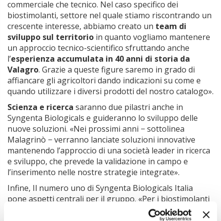
commerciale che tecnico. Nel caso specifico dei
biostimolanti, settore nel quale stiamo riscontrando un
crescente interesse, abbiamo creato un
team di
sviluppo sul territorio
in quanto vogliamo mantenere
un approccio tecnico-scientifico sfruttando anche
l’
esperienza accumulata in 40 anni di storia da
Valagro
. Grazie a queste figure saremo in grado di
affiancare gli agricoltori dando indicazioni su come e
quando utilizzare i diversi prodotti del nostro catalogo».
Scienza e ricerca
saranno due pilastri anche in
Syngenta Biologicals e guideranno lo sviluppo delle
nuove soluzioni. «Nei prossimi anni − sottolinea
Malagrinò − verranno lanciate soluzioni innovative
mantenendo l’approccio di una società leader in ricerca
e sviluppo, che prevede la validazione in campo e
l’inserimento nelle nostre strategie integrate».
Infine, Il numero uno di Syngenta Biologicals Italia
pone aspetti centrali per il gruppo. «Per i biostimolanti
− sottolinea Malagrinò − stiamo procedendo con la
certificazione europea e contiamo di avere
entro