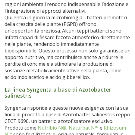
ragioni ambientali rendono indispensabile l’adozione e
l’integrazione di approcci alternativi.
Qui entra in gioco la microbiologia: i batteri promotori
della crescita delle piante (PGPB) offrono
un’opportunità preziosa. Alcuni ceppi batterici sono
infatti capaci di fissare l’azoto atmosferico direttamente
nelle piante, rendendolo immediatamente
biodisponibile. Questo processo non solo garantisce un
apporto nutritivo, ma contribuisce anche a ridurre le
perdite di concime e a stimolare la produzione di
sostanze metabolicamente attive nella pianta, come
acido indolacetico e acido gibberellico.
La linea Syngenta a base di Azotobacter
salinestris
Syngenta risponde a queste nuove esigenze con la sua
linea di prodotti a base di Azotobacter salinestris ceppo
CECT 9690, un batterio azotofissatore esclusivo.
Prodotti come
Nutribio N®
,
Naturbat N™
e
Rhizosum
N™
sono fertilizzanti di origine naturale, formulati in