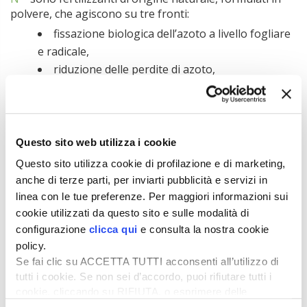
polvere, che agiscono su tre fronti:
fissazione biologica dell’azoto a livello fogliare
e radicale,
riduzione delle perdite di azoto,
induzione alla produzione di sostanze
metabolicamente attive nella pianta.
Il ceppo CECT 9690 è un batterio endofitico, in grado di
vivere all’interno dei tessuti vegetali e di resistere a
Questo sito web utilizza i cookie
condizioni avverse come temperature estreme, salinità
Questo sito utilizza cookie di profilazione e di marketing,
e pH non ottimali, rimanendo attivo fino a 60 giorni.
anche di terze parti, per inviarti pubblicità e servizi in
Come si utilizzano i formulati
linea con le tue preferenze. Per maggiori informazioni sui
cookie utilizzati da questo sito e sulle modalità di
L’applicazione è semplice ed efficiente: 50 grammi per
configurazione
clicca qui
e consulta la nostra cookie
ettaro, diluiti in 200-300 litri d’acqua, possono essere
policy.
integrati con i diserbi di post-emergenza per cereali
Se fai clic su ACCETTA TUTTI acconsenti all’utilizzo di
(tra inizio accestimento e inizio levata) e mais (tra 3 e 6
tutti i cookie. Se non sei d’accordo, puoi rifiutare tutti i
foglie), evitando passaggi aggiuntivi in campo.
cookie, cliccando su RIFIUTA, o esprimere delle
Questi formulati, compatibili con la maggior parte degli
preferenze selezionando le tipologie di cookie che