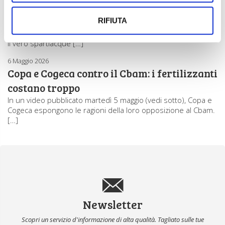
Il caro-azoto riduce le superfici UE a mais
RIFIUTA
Le semine primaverili nell’Emisfero settentrionale entrano
nel vivo con un’incertezza che non è più solo climatica. Infatti,
il vero spartiacque […]
6 Maggio 2026
Copa e Cogeca contro il Cbam: i fertilizzanti
costano troppo
In un video pubblicato martedì 5 maggio (vedi sotto), Copa e
Cogeca espongono le ragioni della loro opposizione al Cbam.
[…]
Newsletter
Scopri un servizio d'informazione di alta qualità. Tagliato sulle tue