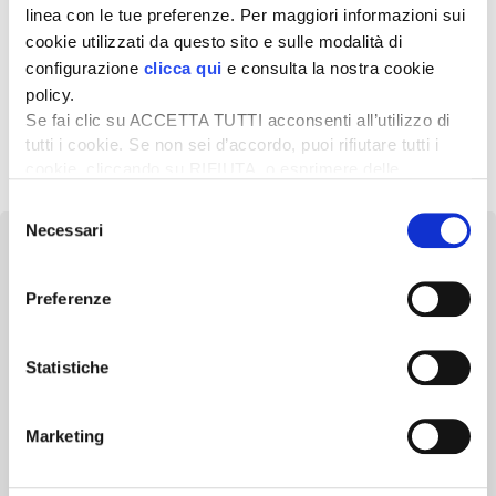
linea con le tue preferenze. Per maggiori informazioni sui
10 Marzo 2023
cookie utilizzati da questo sito e sulle modalità di
Scaglia a capo di Syngenta
configurazione
clicca qui
e consulta la nostra cookie
Italia
policy.
Se fai clic su ACCETTA TUTTI acconsenti all’utilizzo di
tutti i cookie. Se non sei d’accordo, puoi rifiutare tutti i
1
2
3
4
Successivo »
cookie, cliccando su RIFIUTA, o esprimere delle
preferenze selezionando le tipologie di cookie che
Selezione
desideri accettare e cliccando ACCETTA SELEZIONATI.
Necessari
del
consenso
Preferenze
Newsletter
Statistiche
Scopri un servizio d'informazione di alta qualità. Tagliato sulle tue
esigenze.
Marketing
ISCRIVITI