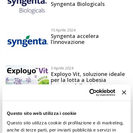
Syngenta Biologicals
15 Aprile 2024
Syngenta accelera
l’innovazione
3 Aprile 2024
Exployo Vit, soluzione ideale
per la lotta a Lobesia
botrana della vite
18 Maggio 2023
Syngenta e Valagro,
Questo sito web utilizza i cookie
innovazione per la difesa e la
Questo sito utilizza cookie di profilazione e di marketing,
nutrizione della vite
anche di terze parti, per inviarti pubblicità e servizi in