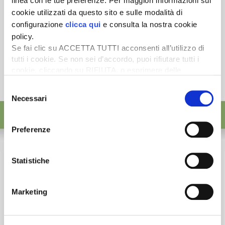
linea con le tue preferenze. Per maggiori informazioni sui
cookie utilizzati da questo sito e sulle modalità di
configurazione
clicca qui
e consulta la nostra cookie
policy.
Se fai clic su ACCETTA TUTTI acconsenti all’utilizzo di
tutti i cookie. Se non sei d’accordo, puoi rifiutare tutti i
cookie, cliccando su RIFIUTA, o esprimere delle
preferenze selezionando le tipologie di cookie che
Selezione
desideri accettare e cliccando ACCETTA SELEZIONATI.
Necessari
del
consenso
Preferenze
Statistiche
Marketing