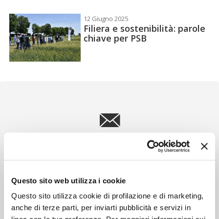
12 Giugno 2025
Filiera e sostenibilità: parole
chiave per PSB
Newsletter
Scopri un servizio d'informazione di alta qualità. Tagliato sulle tue
esigenze.
Questo sito web utilizza i cookie
ISCRIVITI
Questo sito utilizza cookie di profilazione e di marketing,
anche di terze parti, per inviarti pubblicità e servizi in