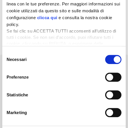
linea con le tue preferenze. Per maggiori informazioni sui
29 Settembre 2025
cookie utilizzati da questo sito e sulle modalità di
Prezzi soia settembre 2025
configurazione
clicca qui
e consulta la nostra cookie
policy.
Se fai clic su ACCETTA TUTTI acconsenti all’utilizzo di
tutti i cookie. Se non sei d’accordo, puoi rifiutare tutti i
1
2
3
…
20
Successivo »
cookie, cliccando su RIFIUTA, o esprimere delle
preferenze selezionando le tipologie di cookie che
Selezione
desideri accettare e cliccando ACCETTA SELEZIONATI.
Necessari
del
consenso
Preferenze
Newsletter
Statistiche
Scopri un servizio d'informazione di alta qualità. Tagliato sulle tue
esigenze.
Marketing
ISCRIVITI