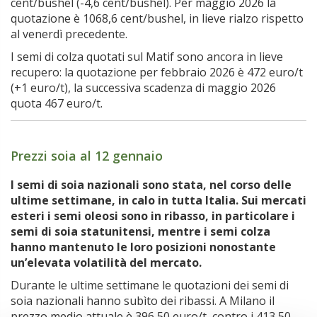
cent/bushel (-4,6 cent/bushel). Per maggio 2026 la
quotazione è 1068,6 cent/bushel, in lieve rialzo rispetto
al venerdì precedente.
I semi di colza quotati sul Matif sono ancora in lieve
recupero: la quotazione per febbraio 2026 è 472 euro/t
(+1 euro/t), la successiva scadenza di maggio 2026
quota 467 euro/t.
Prezzi soia al 12 gennaio
I semi di soia nazionali sono stata, nel corso delle
ultime settimane, in calo in tutta Italia. Sui mercati
esteri i semi oleosi sono in ribasso, in particolare i
semi di soia statunitensi, mentre i semi colza
hanno mantenuto le loro posizioni nonostante
un’elevata volatilità del mercato.
Durante le ultime settimane le quotazioni dei semi di
soia nazionali hanno subìto dei ribassi. A Milano il
prezzo medio attuale è 396,50 euro/t, contro i 413,50