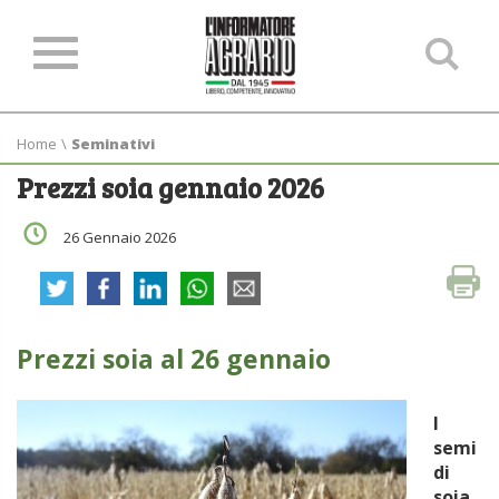
Ce
ne
sit
Home
\
Seminativi
Prezzi soia gennaio 2026
26 Gennaio 2026
Prezzi soia al 26 gennaio
I
semi
di
soia