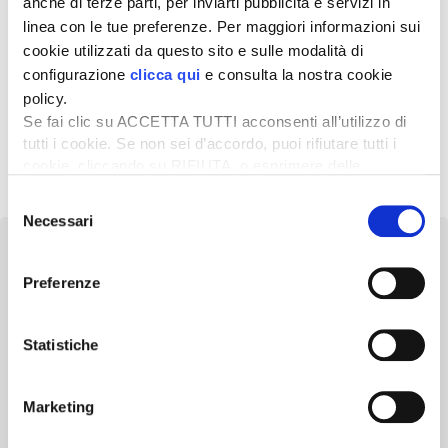
anche di terze parti, per inviarti pubblicità e servizi in
linea con le tue preferenze. Per maggiori informazioni sui
26 Ottobre 2018
cookie utilizzati da questo sito e sulle modalità di
Miglioramento genetico:
appello degli scienziati
configurazione
clicca qui
e consulta la nostra cookie
europei
policy.
Se fai clic su ACCETTA TUTTI acconsenti all’utilizzo di
tutti i cookie. Se non sei d’accordo, puoi rifiutare tutti i
« Precedente
1
…
3
4
5
6
cookie, cliccando su RIFIUTA, o esprimere delle
Successivo »
preferenze selezionando le tipologie di cookie che
Selezione
desideri accettare e cliccando ACCETTA SELEZIONATI.
Necessari
del
consenso
Preferenze
Newsletter
Statistiche
Scopri un servizio d'informazione di alta qualità. Tagliato sulle tue
esigenze.
Marketing
ISCRIVITI