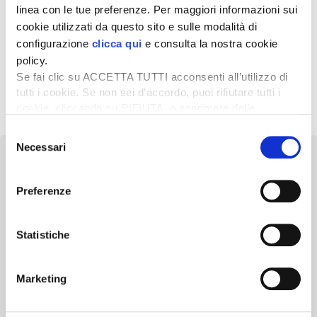
linea con le tue preferenze. Per maggiori informazioni sui
13 Ottobre 2022
cookie utilizzati da questo sito e sulle modalità di
Le novità premiate a Eima
configurazione
clicca qui
e consulta la nostra cookie
International 2022
policy.
Se fai clic su ACCETTA TUTTI acconsenti all’utilizzo di
tutti i cookie. Se non sei d’accordo, puoi rifiutare tutti i
1
2
Successivo »
cookie, cliccando su RIFIUTA, o esprimere delle
preferenze selezionando le tipologie di cookie che
Selezione
desideri accettare e cliccando ACCETTA SELEZIONATI.
Necessari
del
consenso
Preferenze
Newsletter
Statistiche
Scopri un servizio d'informazione di alta qualità. Tagliato sulle tue
esigenze.
Marketing
ISCRIVITI