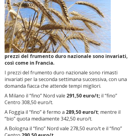
prezzi del frumento duro nazionale sono invariati,
così come in Francia.
I prezzi del frumento duro nazionale sono rimasti
invariati per la seconda settimana successiva, con una
domanda fiacca che attende tempi migliori.
A Milano il “fino” Nord vale
291,50 euro/t;
il “fino”
Centro 308,50 euro/t.
A Foggia il “fino” è fermo a
289,50 euro/t
; mentre il
“bio” quota mediamente 342,50 euro/t.
A Bologna il “fino” Nord vale 278,50 euro/t e il “fino”
Centro
290,50 euro/t
.