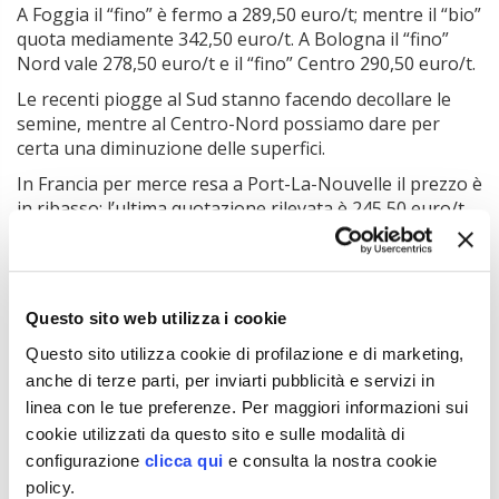
A Foggia il “fino” è fermo a 289,50 euro/t; mentre il “bio”
quota mediamente 342,50 euro/t. A Bologna il “fino”
Nord vale 278,50 euro/t e il “fino” Centro 290,50 euro/t.
Le recenti piogge al Sud stanno facendo decollare le
semine, mentre al Centro-Nord possiamo dare per
certa una diminuzione delle superfici.
In Francia per merce resa a Port-La-Nouvelle il prezzo è
in ribasso: l’ultima quotazione rilevata è 245,50 euro/t
per merce resa al porto (-4 euro/t).
Questo sito web utilizza i cookie
Prezzi grano duro 3 novembre
Questo sito utilizza cookie di profilazione e di marketing,
anche di terze parti, per inviarti pubblicità e servizi in
I prezzi del frumento duro nazionale sono in
linea con le tue preferenze. Per maggiori informazioni sui
aumento al Centro-Nord. Rialzi anche in Francia.
cookie utilizzati da questo sito e sulle modalità di
I prezzi del frumento duro nazionale continuano ad
configurazione
clicca qui
e consulta la nostra cookie
aumentare, per lo meno al Centro-Nord.
policy.