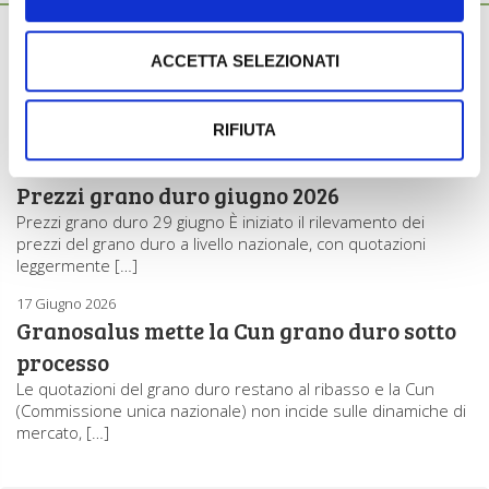
Ti potrebbero interessare anche...
27 Luglio 2026
Prezzi grano duro luglio 2026
ACCETTA SELEZIONATI
Prezzi grano duro 27 luglio La Commissione unica nazionale
non ha rilevato variazioni di prezzo per il grano duro
nazionale. […]
RIFIUTA
29 Giugno 2026
Prezzi grano duro giugno 2026
Prezzi grano duro 29 giugno È iniziato il rilevamento dei
prezzi del grano duro a livello nazionale, con quotazioni
leggermente […]
17 Giugno 2026
Granosalus mette la Cun grano duro sotto
processo
Le quotazioni del grano duro restano al ribasso e la Cun
(Commissione unica nazionale) non incide sulle dinamiche di
mercato, […]