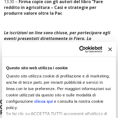
13.30 –
Firma copie con gli autori del libro “Fare
reddito in agricoltura – Casi e strategie per
produrre valore oltre la Pac
Le iscrizioni on line sono chiuse, per partecipare agli
eventi presentati direttamente in Fiera. La
partecipazione è soggetta a disponibilità.
CREDITI FORMATIVI
Questo sito web utilizza i cookie
Questo sito utilizza cookie di profilazione e di marketing,
anche di terze parti, per inviarti pubblicità e servizi in
linea con le tue preferenze. Per maggiori informazioni sui
cookie utilizzati da questo sito e sulle modalità di
One thought on “
Fieragricola 2026 |
configurazione
clicca qui
e consulta la nostra cookie
Convegno L’Impresa agricola oltre la
policy.
PAC
”
Se fai clic su ACCETTA TUTTI acconsenti all’utilizzo di