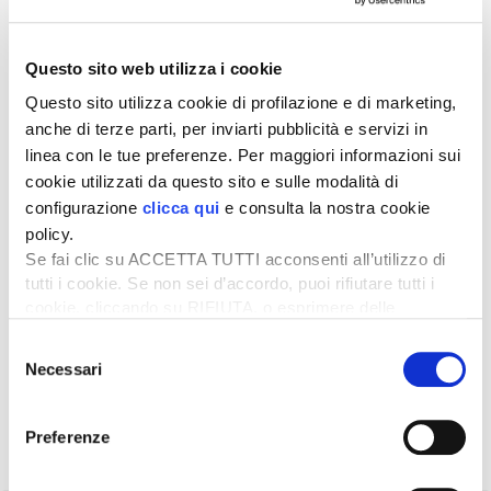
22 Luglio 2026
L’olio miscelato non è più extravergine
L’olio ottenuto dalla miscelazione dell’olio extravergine con
Questo sito web utilizza i cookie
l’olio di oliva vergine non potrà più avere sull’etichetta la
denominazione «extravergine», ma […]
Questo sito utilizza cookie di profilazione e di marketing,
anche di terze parti, per inviarti pubblicità e servizi in
17 Giugno 2026
linea con le tue preferenze. Per maggiori informazioni sui
Arriva il Piano olivicolo contro la crisi
cookie utilizzati da questo sito e sulle modalità di
dell’olio
configurazione
clicca qui
e consulta la nostra cookie
Il settore olivicolo-oleario «a breve potrà contare
policy.
sull’operatività del Piano olivicolo nazionale, frutto di un
Se fai clic su ACCETTA TUTTI acconsenti all’utilizzo di
intenso lavoro di confronto con […]
tutti i cookie. Se non sei d’accordo, puoi rifiutare tutti i
27 Maggio 2026
cookie, cliccando su RIFIUTA, o esprimere delle
Il prezzo dell’olio d’oliva cala ma resta
preferenze selezionando le tipologie di cookie che
Selezione
desideri accettare e cliccando ACCETTA SELEZIONATI.
superiore a quello estero
Necessari
del
La campagna 2025-2026 conferma il ritorno alla normalità già
consenso
segnata dalla campagna 2024-2025, dopo due annate
particolarmente problematiche sul fronte […]
Preferenze