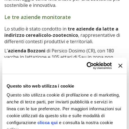
sostenibile e innovativa.
Le tre aziende monitorate
Lo studio è stato condotto in
tre aziende da latte a
indirizzo cerealicolo-zootecnico
, rappresentative di
differenti contesti produttivi e territoriali.
L’
azienda Bozzoni
di Persico Dosimo (CR), con 180
vacche in lattazione e 105 ettari di Sau in zona non
vulnerabile, si caratterizza per fondi accorpati e per
l’utilizzo di un sistema ombelicale di distribuzione del
liquame su quasi tutta la superficie. La semplicità
logistica favorisce una gestione efficiente sia
Questo sito web utilizza i cookie
dell’irrigazione sia dello spandimento.
Questo sito utilizza cookie di profilazione e di marketing,
L’
azienda Barbeno
di Treviglio (BG), con 100 vacche e
anche di terze parti, per inviarti pubblicità e servizi in
70 ettari di Sau interamente in zona vulnerabile,
linea con le tue preferenze. Per maggiori informazioni sui
presenta invece una frammentazione fondiaria che
cookie utilizzati da questo sito e sulle modalità di
rende più complessa la gestione irrigua e degli
effluenti, nonostante una dotazione strutturale
configurazione
clicca qui
e consulta la nostra cookie