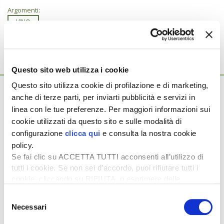
Argomenti:
VINO
Questo sito web utilizza i cookie
Ti potrebbero interessare anche...
Questo sito utilizza cookie di profilazione e di marketing,
22 Luglio 2026
Le giacenze record deprimono i prezzi dei
anche di terze parti, per inviarti pubblicità e servizi in
linea con le tue preferenze. Per maggiori informazioni sui
vini
cookie utilizzati da questo sito e sulle modalità di
Produrre meno per difendere il valore del vino italiano,
configurazione
clicca qui
e consulta la nostra cookie
anche a costo di misure impopolari. È il messaggio che
policy.
l’assemblea […]
Se fai clic su ACCETTA TUTTI acconsenti all’utilizzo di
5 Maggio 2026
tutti i cookie. Se non sei d’accordo, puoi rifiutare tutti i
Promozione del vino: istruzioni per
cookie, cliccando su RIFIUTA, o esprimere delle
l’accesso
preferenze selezionando le tipologie di cookie che
Selezione
desideri accettare e cliccando ACCETTA SELEZIONATI.
Con il decreto Masaf del 14 aprile 2026 è stata varata la
Necessari
del
misura per la promozione del vino nei Paesi […]
consenso