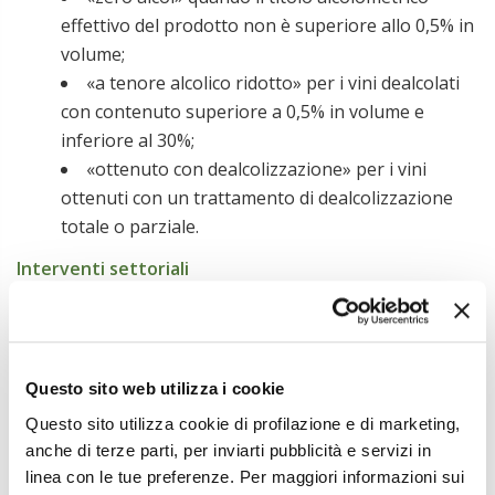
effettivo del prodotto non è superiore allo 0,5% in
volume;
«a tenore alcolico ridotto» per i vini dealcolati
con contenuto superiore a 0,5% in volume e
inferiore al 30%;
«ottenuto con dealcolizzazione» per i vini
ottenuti con un trattamento di dealcolizzazione
totale o parziale.
Interventi settoriali
In aggiunta, sono state introdotte anche due nuove
misure:
le attività per prevenire la diffusione di
Questo sito web utilizza i cookie
organismi nocivi;
Questo sito utilizza cookie di profilazione e di marketing,
l’estirpazione permanente di vigneti produttivi.
anche di terze parti, per inviarti pubblicità e servizi in
Sono inoltre previsti incentivi più generosi per la
linea con le tue preferenze. Per maggiori informazioni sui
misura della promozione nei Paesi terzi. Infine, ci sono