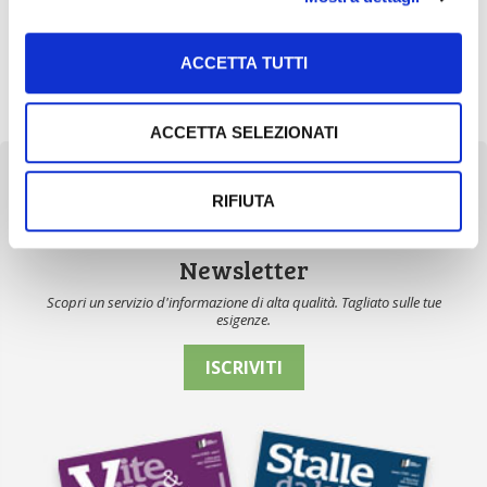
norme UE
La Commissione europea sta preparando un intervento
ACCETTA TUTTI
legislativo sul vino per applicare da subito le raccomandazioni
del Gruppo alto livello […]
ACCETTA SELEZIONATI
RIFIUTA
Newsletter
Scopri un servizio d'informazione di alta qualità. Tagliato sulle tue
esigenze.
ISCRIVITI