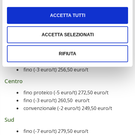
ribasso, mentre ad Altamura è rimasto tutto
invariato. Anche in Francia le quotazioni sono
ancora in calo.
ACCETTA TUTTI
La Commissione Unica Nazionale ha pubblicato oggi il
suo quinto listino ufficiale. Vediamo i prezzi più
ACCETTA SELEZIONATI
rilevanti:
Nord
RIFIUTA
fino proteico (invariato) 276,50 euro/t
fino (-3 euro/t) 256,50 euro/t
Centro
fino proteico (-5 euro/t) 272,50 euro/t
fino (-3 euro/t) 260,50 euro/t
convenzionale (-2 euro/t) 249,50 euro/t
Sud
fino (-7 euro/t) 279,50 euro/t