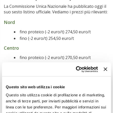
La Commissione Unica Nazionale ha pubblicato oggi il
suo sesto listino ufficiale. Vediamo i prezzi più rilevanti:
Nord
fino proteico (-2 euro/t) 274,50 euro/t
fino (-2 euro/t) 254,50 euro/t
Centro
fino proteico (-2 euro/t) 270,50 euro/t
fino (-2 euro/t) 258,50 euro/t
convenzionale (invariato) 249,50 euro/t
Sud
Questo sito web utilizza i cookie
fino (-4 euro/t) 275,50 euro/t
Questo sito utilizza cookie di profilazione e di marketing,
convenzionale (-4 euro/t) 275,50 euro/t)
anche di terze parti, per inviarti pubblicità e servizi in
Isole
linea con le tue preferenze. Per maggiori informazioni sui