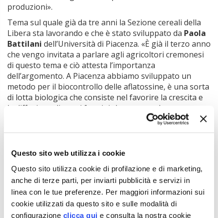
produzioni».
Tema sul quale già da tre anni la Sezione cereali della
Libera sta lavorando e che è stato sviluppato da
Paola
Battilani
dell’Università di Piacenza. «È già il terzo anno
che vengo invitata a parlare agli agricoltori cremonesi
di questo tema e ciò attesta l’importanza
dell’argomento. A Piacenza abbiamo sviluppato un
metodo per il biocontrollo delle aflatossine, è una sorta
di lotta biologica che consiste nel favorire la crescita e
la diffusione di ceppi fungini che non producono
aflatossine e che ostacolano lo sviluppo di quelli
dannosi. I risultati sono stati buoni tanto che il
prodotto ha avuto una autorizzazione alla diffusione
commerciale, sia pure temporaneo, almeno per ora. In
Questo sito web utilizza i cookie
pieno campo il contenimento delle aflatossine ha
Questo sito utilizza cookie di profilazione e di marketing,
raggiunto oltre il 90%».
anche di terze parti, per inviarti pubblicità e servizi in
Battilani ha fatto un rapido cenno anche all’uso del
linea con le tue preferenze. Per maggiori informazioni sui
mais contaminato per produzione energetica: «da
cookie utilizzati da questo sito e sulle modalità di
prove sperimentali, utilizzando mais anche fortemente
configurazione
clicca qui
e consulta la nostra cookie