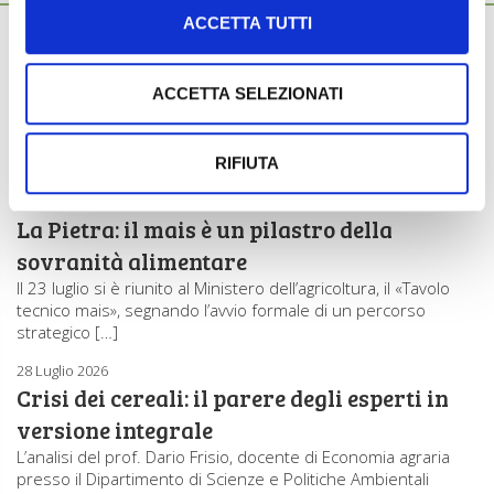
Ti potrebbero interessare anche...
ACCETTA TUTTI
29 Luglio 2026
Grano e mais: oltre l’emergenza climatica
c’è una crisi strutturale
ACCETTA SELEZIONATI
L’ondata di calore e la siccità estiva stanno aggravando la crisi
strutturale del settore cerealicolo italiano, con ricadute in
particolare […]
RIFIUTA
29 Luglio 2026
La Pietra: il mais è un pilastro della
sovranità alimentare
Il 23 luglio si è riunito al Ministero dell’agricoltura, il «Tavolo
tecnico mais», segnando l’avvio formale di un percorso
strategico […]
28 Luglio 2026
Crisi dei cereali: il parere degli esperti in
versione integrale
L’analisi del prof. Dario Frisio, docente di Economia agraria
presso il Dipartimento di Scienze e Politiche Ambientali