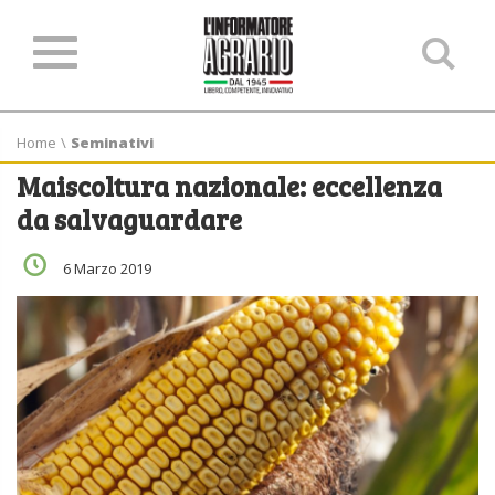
Ce
ne
sit
Home
\
Seminativi
Maiscoltura nazionale: eccellenza
da salvaguardare
6 Marzo 2019