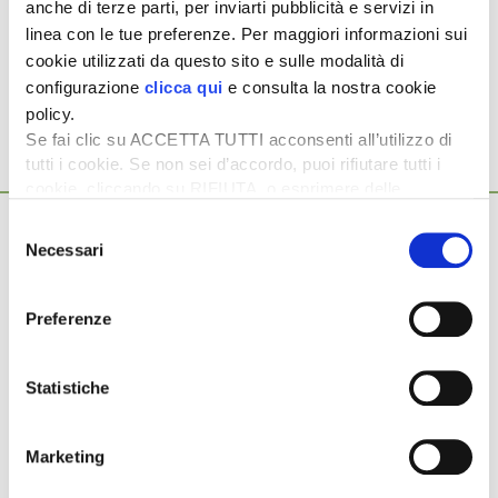
anche di terze parti, per inviarti pubblicità e servizi in
linea con le tue preferenze. Per maggiori informazioni sui
Argomenti:
cookie utilizzati da questo sito e sulle modalità di
MAIS
configurazione
clicca qui
e consulta la nostra cookie
policy.
Se fai clic su ACCETTA TUTTI acconsenti all’utilizzo di
tutti i cookie. Se non sei d’accordo, puoi rifiutare tutti i
Ti potrebbero interessare anche...
cookie, cliccando su RIFIUTA, o esprimere delle
preferenze selezionando le tipologie di cookie che
29 Luglio 2026
Selezione
desideri accettare e cliccando ACCETTA SELEZIONATI.
Grano e mais: oltre l’emergenza climatica
Necessari
del
c’è una crisi strutturale
consenso
L’ondata di calore e la siccità estiva stanno aggravando la crisi
Preferenze
strutturale del settore cerealicolo italiano, con ricadute in
particolare […]
Statistiche
29 Luglio 2026
La Pietra: il mais è un pilastro della
sovranità alimentare
Marketing
Il 23 luglio si è riunito al Ministero dell’agricoltura, il «Tavolo