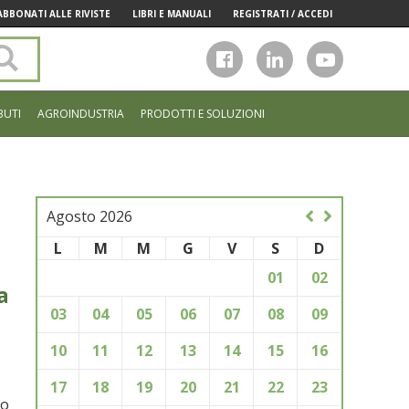
ABBONATI ALLE RIVISTE
LIBRI E MANUALI
REGISTRATI / ACCEDI
Cerca
nel
sito
BUTI
AGROINDUSTRIA
PRODOTTI E SOLUZIONI
Agosto 2026
L
M
M
G
V
S
D
01
02
a
03
04
05
06
07
08
09
10
11
12
13
14
15
16
17
18
19
20
21
22
23
o