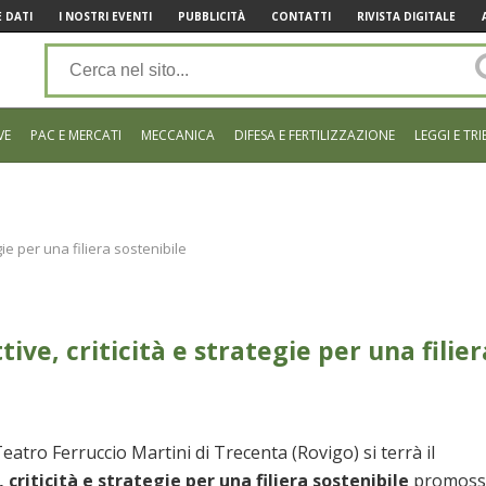
 DATI
I NOSTRI EVENTI
PUBBLICITÀ
CONTATTI
RIVISTA DIGITALE
VE
PAC E MERCATI
MECCANICA
DIFESA E FERTILIZZAZIONE
LEGGI E TRI
ie per una filiera sostenibile
ve, criticità e strategie per una filier
eatro Ferruccio Martini di Trecenta (Rovigo) si terrà il
riticità e strategie per una filiera sostenibile
promoss