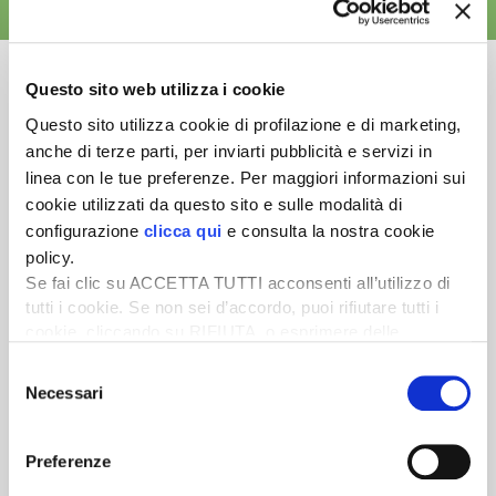
ALTRE NEWS
Questo sito web utilizza i cookie
Questo sito utilizza cookie di profilazione e di marketing,
anche di terze parti, per inviarti pubblicità e servizi in
Newsletter
linea con le tue preferenze. Per maggiori informazioni sui
Scopri un servizio d'informazione di alta qualità. Tagliato sulle tue
cookie utilizzati da questo sito e sulle modalità di
esigenze.
configurazione
clicca qui
e consulta la nostra cookie
policy.
ISCRIVITI
Se fai clic su ACCETTA TUTTI acconsenti all’utilizzo di
tutti i cookie. Se non sei d’accordo, puoi rifiutare tutti i
cookie, cliccando su RIFIUTA, o esprimere delle
preferenze selezionando le tipologie di cookie che
Selezione
desideri accettare e cliccando ACCETTA SELEZIONATI.
Necessari
del
consenso
Preferenze