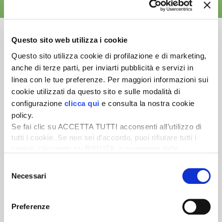
ALTRE NEWS
Questo sito web utilizza i cookie
Questo sito utilizza cookie di profilazione e di marketing,
anche di terze parti, per inviarti pubblicità e servizi in
Newsletter
linea con le tue preferenze. Per maggiori informazioni sui
Scopri un servizio d'informazione di alta qualità. Tagliato sulle tue
cookie utilizzati da questo sito e sulle modalità di
esigenze.
configurazione
clicca qui
e consulta la nostra cookie
policy.
ISCRIVITI
Se fai clic su ACCETTA TUTTI acconsenti all’utilizzo di
tutti i cookie. Se non sei d’accordo, puoi rifiutare tutti i
cookie, cliccando su RIFIUTA, o esprimere delle
preferenze selezionando le tipologie di cookie che
Selezione
desideri accettare e cliccando ACCETTA SELEZIONATI.
Necessari
del
consenso
Preferenze