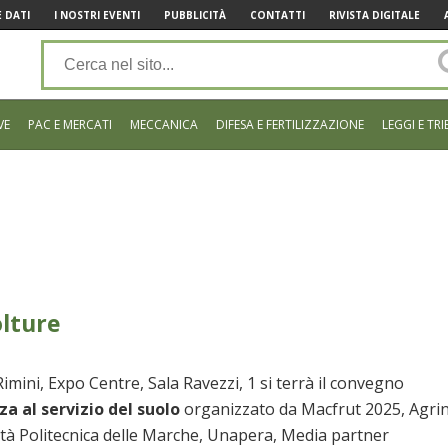
 DATI
I NOSTRI EVENTI
PUBBLICITÀ
CONTATTI
RIVISTA DIGITALE
VE
PAC E MERCATI
MECCANICA
DIFESA E FERTILIZZAZIONE
LEGGI E TRI
olture
mini, Expo Centre, Sala Ravezzi, 1 si terrà il convegno
a al servizio del suolo
organizzato da Macfrut 2025, Agri
ità Politecnica delle Marche, Unapera, Media partner