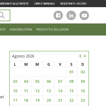
ABBONATI ALLE RIVISTE
LIBRI E MANUALI
REGISTRATI / ACCEDI
Cerca
nel
sito
BUTI
AGROINDUSTRIA
PRODOTTI E SOLUZIONI
Agosto 2026
L
M
M
G
V
S
D
01
02
03
04
05
06
07
08
09
10
11
12
13
14
15
16
net
17
18
19
20
21
22
23