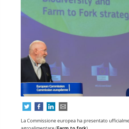
La Commissione europea ha presentato ufficialmen
agroalimentare (
Farm to fork
).