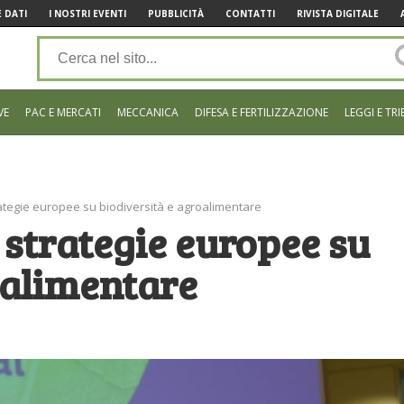
 DATI
I NOSTRI EVENTI
PUBBLICITÀ
CONTATTI
RIVISTA DIGITALE
VE
PAC E MERCATI
MECCANICA
DIFESA E FERTILIZZAZIONE
LEGGI E TRI
ategie europee su biodiversità e agroalimentare
 strategie europee su
oalimentare