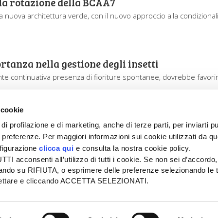
lla rotazione della BCAA7
a nuova architettura verde, con il nuovo approccio alla condizional
rtanza nella gestione degli insetti
nte continuativa presenza di fioriture spontanee, dovrebbe favorir
 cookie
di profilazione e di marketing, anche di terze parti, per inviarti pu
ue preferenze. Per maggiori informazioni sui cookie utilizzati da q
nfigurazione
clicca qui
e consulta la nostra cookie policy.
SEDE
PUBBLICITÀ
I acconsenti all’utilizzo di tutti i cookie. Se non sei d’accordo,
Tel + 39.045.8057511
Tel + 39.045.
liccando su RIFIUTA, o esprimere delle preferenze selezionando le t
info@informatoreagrario.it
pubblicita@inf
ccettare e cliccando ACCETTA SELEZIONATI.