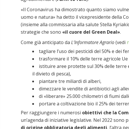
«Il Coronavirus ha dimostrato quanto siamo vulner
uomo e natura» ha detto il vicepresidente dell
(insieme alla commissaria alla salute Stella Kyriaki
strategie che sono
«il cuore del Green Deal»
.
Come già anticipato da
L’Informatore Agrario
(vedi
n
tagliare l’uso dei pesticidi del 50% e dei fer
trasformare il 10% delle terre agricole Ue 
istituire aree protette sul 30% delle terre 
il divieto di pesca),
piantare tre miliardi di alberi,
dimezzare le vendite di antibiotici agli all
di «liberare» 25.000 chilometri di fiumi dalle
portare a coltivazione bio il 25% dei terren
Per raggiungere i numerosi
obiettivi che la Com
un’agenda di iniziative legislative. Nel 2022 sono 
di origine obbligatoria degli alimenti
, l’altra p