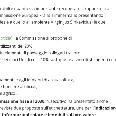
abili e quanto sia importante recuperare il rapporto tra
a Commissione europea Frans Timmermans presentando
des e a quello all’ambiente Virginijus Sinkevicius) le due
otizia
), la Commissione si propone di:
tilizzanti del 20%,
in elementi di paesaggio collegati tra loro,
e dei mari Ue (di cui il 10% sottoposte a vincoli stringenti co
evamenti e agli impianti di acquacoltura,
 barriere artificiali,
i agricoli.
missione fissa al 2030
, l’Esecutivo ha presentato anche
previste due proposte sull’etichettatura, una per
l’indicazio
er
informazioni chiare e leggibili sul loro valore