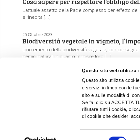
Cosa sapere per rispettare l’obbligo de
L’attuale assetto della Pac è complesso per effetto dell
e l’inedita […]
25 Ottobre 2023
Biodiversità vegetale in vigneto, l’impo
L’incremento della biodiversità vegetale, con consegue
nemici naturali in quanto fornisce loro […]
Questo sito web utilizza i
Questo sito utilizza cookie 
e servizi in linea con le t
sito e sulle modalità di co
Se fai clic su ACCETTA TUTT
rifiutare tutti i cookie, c
di cookie che desideri a
EDIZIONI L'INFORMATORE AGRARIO Srl
Via Bencivenga-Biondiani, 16 - 37133 Verona - I
Selezione