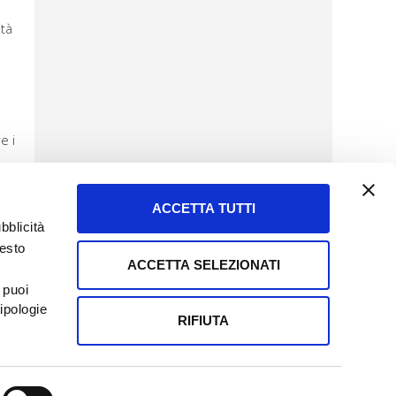
ità
e i
ACCETTA TUTTI
bblicità
uesto
ACCETTA SELEZIONATI
SERVIZIO CLIENTI
 puoi
8057523
Tel + 39.045.8009480
ipologie
ormatoreagrario.it
clienti@informatoreagrario.it
RIFIUTA