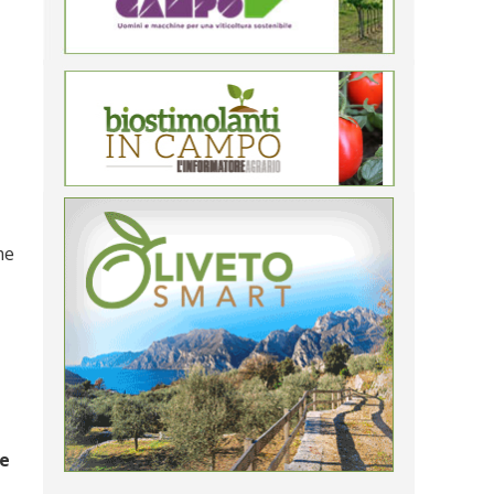
me
ne