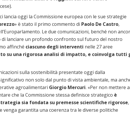
cese).
 ci lancia oggi la Commissione europea con le sue strategie
prezzo
» è stato il primo commento di
Paolo De Castro
,
ell’Europarlamento. Le due comunicazioni, benché non anco
o di lanciare un profondo confronto sul futuro del nostro
mo affinché
ciascuno degli interventi
nelle 27 aree
to su una rigorosa analisi di impatto, e coinvolga tutti g
icazioni sulla sostenibilità presentate oggi dalla
nificativo non solo dal punto di vista ambientale, ma anch
perative agroalimentari
Giorgio Mercuri
. «Per non mettere a
entare che la Commissione stessa definisce strategico
è
 strategia sia fondata su premesse scientifiche rigorose
,
e venga garantita una coerenza tra le diverse politiche