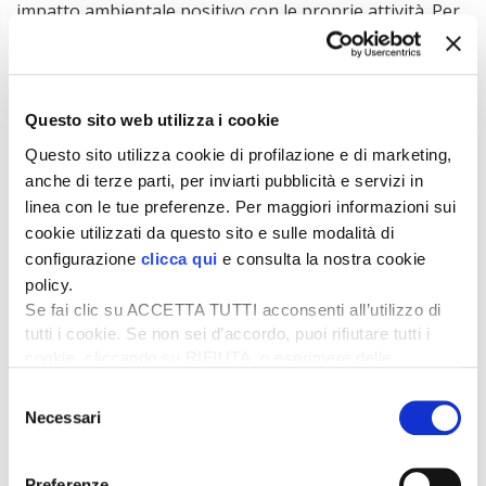
impatto ambientale positivo con le proprie attività. Per
ottenere un risultato efficace, serve prima poter
misurare lo “stato di fatto”: noi pensiamo che
la
tecnologia avrà un ruolo fondamentale per la
protezione degli impollinatori
, permettendo di avere
Questo sito web utilizza i cookie
dati confrontabili in tempi ragionevoli. Puntiamo a
estendere i 500 ettari in monitoraggio a 5.000 già nel
Questo sito utilizza cookie di profilazione e di marketing,
2023, coinvolgendo Università e Centri di ricerca per
anche di terze parti, per inviarti pubblicità e servizi in
mettere a fattor comune queste preziose evidenze».
linea con le tue preferenze. Per maggiori informazioni sui
cookie utilizzati da questo sito e sulle modalità di
A partire da marzo 2023 i dati raccolti dai satelliti
verranno integrati con i dati raccolti da Spectrum, una
configurazione
clicca qui
e consulta la nostra cookie
rete di sensori IoT sviluppati da 3Bee che «ascolterà»
policy.
gli impollinatori presenti in zona, registrandone la
Se fai clic su ACCETTA TUTTI acconsenti all’utilizzo di
quantità e la specie.
tutti i cookie. Se non sei d’accordo, puoi rifiutare tutti i
cookie, cliccando su RIFIUTA, o esprimere delle
preferenze selezionando le tipologie di cookie che
Argomenti:
Selezione
desideri accettare e cliccando ACCETTA SELEZIONATI.
Necessari
BIODIVERSITÀ
del
consenso
Preferenze