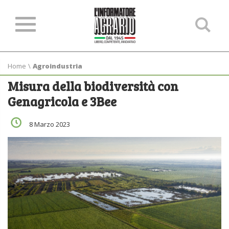
Ce
ne
sit
Home
\
Agroindustria
Misura della biodiversità con
Genagricola e 3Bee
8 Marzo 2023