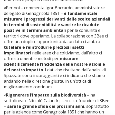
«Per noi – commenta Igor Boccardo, amministratore
delegato di Genagricola 1851 –
è fondamentale
misurare i progressi derivanti dalle scelte aziendali
in termini di sostenibilità e sancire le ricadute
positive in termini ambientali
per le comunità e i
territori dove operiamo. La collaborazione con 3Bee ci
offre una duplice opportunità: da un lato ci aiuta a
tutelare e reintrodurre preziosi insetti
impollinatori
nelle aree che coltiviamo, dall’altro ci
offre strumenti e metodi per
misurare
scientificamente l’incidenza delle nostre azioni e
del nostro impatto
. I dati che risultano dall’analisi di
Spazzate sono incoraggianti e ci indicano che stiamo
andando nella direzione giusta, in un’ottica di
miglioramento continuo».
«
Rigenerare l’impatto sulla biodiversità
– ha
sottolineato Niccolò Calandri, ceo e co-founder di 3Bee
–
sarà la grande sfida dei prossimi anni
, soprattutto
per le aziende come Genagricola 1851 che hanno un