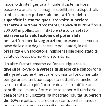
modello di intelligenza artificiale, il sistema Flora,
basato su analisi di immagini satellitari multispettrali,
confermano un
potenziale nettarifero della
superficie in esame quasi tre volte superiore
rispetto alle zone circostanti
, capace di nutrire fino a
500.000 impollinatori.
Il dato è stato calcolato
attraverso la valutazione del potenziale
nettarifero per la vegetazione presente
, elemento
base della dieta degli insetti impollinatori, la cui
presenza è un indicatore indispensabile dello stato di
salute dell’ecosistema di un territorio.
Un altro fattore emerso dall’analisi riguarda la
diversità
, ovvero la
varietà di specie che concorrono
alla produzione di nettare
, elemento fondamentale
per garantire un buon apporto nettarifero anche nel
caso in cui una o più fioriture dovessero offrire un
contributo limitato. Sotto questo aspetto il territorio
della tenuta di Spazzate ha mostrato risultati
superiori
del 60%
rispetto alle aree circostanti, confermandosi
una vera e propria riserva di naturalezza.