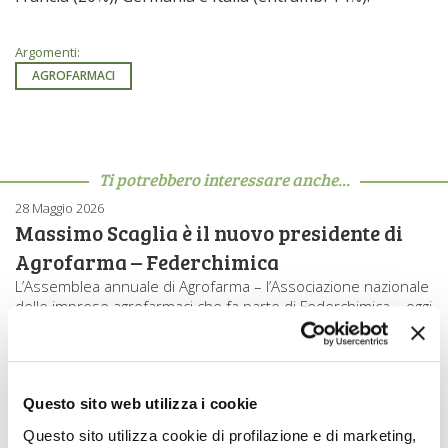
Argomenti:
AGROFARMACI
Ti potrebbero interessare anche...
28 Maggio 2026
Massimo Scaglia è il nuovo presidente di
Agrofarma – Federchimica
L’Assemblea annuale di Agrofarma – l’Associazione nazionale
delle imprese agrofarmaci che fa parte di Federchimica – oggi
ha rinnovato le […]
23 Marzo 2026
Troppe criticità dal processo di revisione
Questo sito web utilizza i cookie
degli agrofarmaci
Questo sito utilizza cookie di profilazione e di marketing,
La disponibilità di prodotti fitosanitari, in particolare di