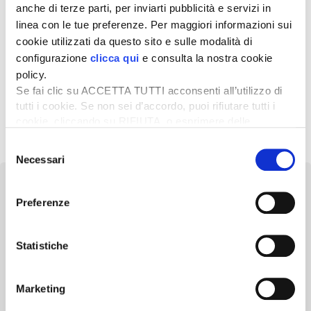
sostanze attive, è diventata sempre più critica. Infatti, a
anche di terze parti, per inviarti pubblicità e servizi in
seguito del processo […]
linea con le tue preferenze. Per maggiori informazioni sui
cookie utilizzati da questo sito e sulle modalità di
2 Dicembre 2025
configurazione
clicca qui
e consulta la nostra cookie
Rinnovo agrofarmaci, stop alle proroghe
policy.
temporanee
Se fai clic su ACCETTA TUTTI acconsenti all’utilizzo di
La Corte di giustizia dell’Unione europea ha censurato il
tutti i cookie. Se non sei d’accordo, puoi rifiutare tutti i
ricorso sistematico della Commissione europea alle
cookie, cliccando su RIFIUTA, o esprimere delle
proroghe temporanee per l’autorizzazione degli […]
preferenze selezionando le tipologie di cookie che
Selezione
desideri accettare e cliccando ACCETTA SELEZIONATI.
Necessari
del
consenso
Preferenze
Newsletter
Statistiche
Scopri un servizio d'informazione di alta qualità. Tagliato sulle tue
esigenze.
Marketing
ISCRIVITI