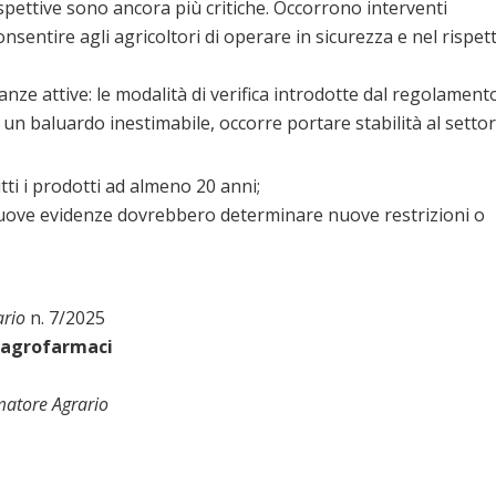
spettive sono ancora più critiche. Occorrono interventi
consentire agli agricoltori di operare in sicurezza e nel rispet
anze attive: le modalità di verifica introdotte dal regolament
n baluardo inestimabile, occorre portare stabilità al setto
tti i prodotti ad almeno 20 anni;
ove evidenze dovrebbero determinare nuove restrizioni o
ario
n. 7/2025
i agrofarmaci
matore Agrario