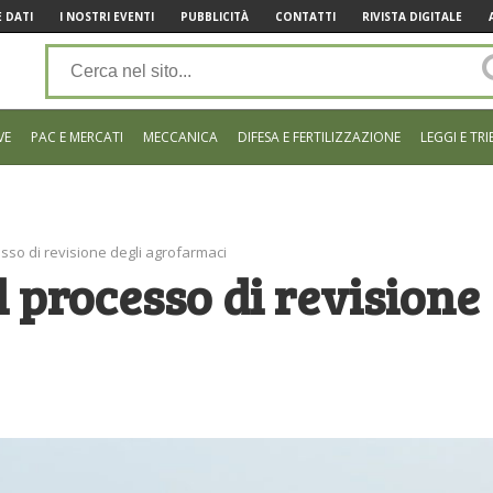
 DATI
I NOSTRI EVENTI
PUBBLICITÀ
CONTATTI
RIVISTA DIGITALE
VE
PAC E MERCATI
MECCANICA
DIFESA E FERTILIZZAZIONE
LEGGI E TRI
esso di revisione degli agrofarmaci
l processo di revisione