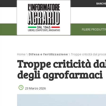
BANCHE
FILIERE PRODUTTI
Home
\
Difesa e fertilizzazione
\
Troppe criticità dal proc
Troppe criticità da
degli agrofarmaci
23 Marzo 2026