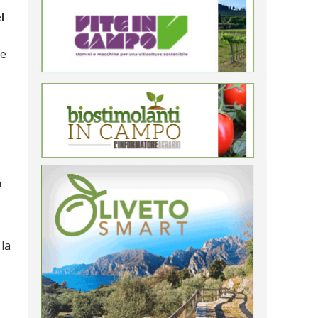
l
te
a
 la