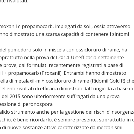
e rivalutati.
cimoxanil e propamocarb, impiegati da soli, ossia attraverso
anno dimostrato una scarsa capacità di contenere i sintomi
a del pomodoro solo in miscela con ossicloruro di rame, ha
soprattutto nella prova del 2014. Un’efficacia nettamente
e prove, dai formulati recentemente registrati a base di
l + propamocarb (Proxanil). Entrambi hanno dimostrato
lla di metalaxil-m + ossicloruro di rame (Ridomil Gold R) che
lenti risultati di efficacia dimostrati dal fungicida a base di
 del 2015 sono ulteriormente suffragati da una prova
ressione di peronospora.
valido strumento anche per la gestione dei rischi d’insorgenz
rischio, è bene ricordarlo, è sempre presente, soprattutto in 
tà di nuove sostanze attive caratterizzate da meccanismi