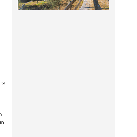
 si
a
un