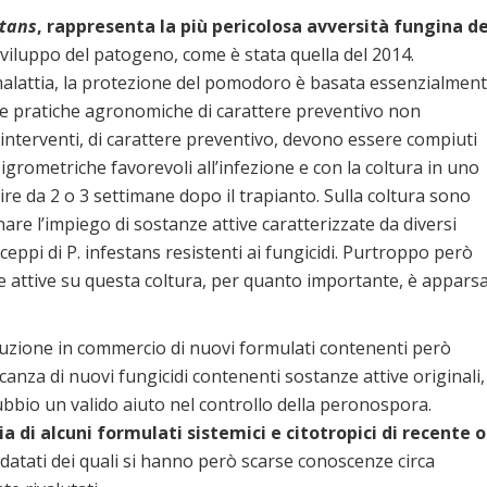
stans
, rappresenta la più pericolosa avversità fungina de
 sviluppo del patogeno, come è stata quella del 2014.
malattia, la protezione del pomodoro è basata essenzialmen
é le pratiche agronomiche di carattere preventivo non
i interventi, di carattere preventivo, devono essere compiuti
igrometriche favorevoli all’infezione e con la coltura in uno
ire da 2 o 3 settimane dopo il trapianto. Sulla coltura sono
nare l’impiego di sostanze attive caratterizzate da diversi
ceppi di P. infestans resistenti ai fungicidi. Purtroppo però
ze attive su questa coltura, per quanto importante, è appars
roduzione in commercio di nuovi formulati contenenti però
canza di nuovi fungicidi contenenti sostanze attive originali,
ubbio un valido aiuto nel controllo della peronospora.
ia di alcuni formulati sistemici e citotropici di recente o
 datati dei quali si hanno però scarse conoscenze circa