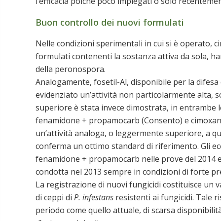
l’efficacia poiché poco impiegati o solo recentement
Buon controllo dei nuovi formulati
Nelle condizioni sperimentali in cui si è operato, 
formulati contenenti la sostanza attiva da sola, h
della peronospora.
Analogamente, fosetil-Al, disponibile per la difes
evidenziato un’attività non particolarmente alta, 
superiore è stata invece dimostrata, in entrambe l
fenamidone + propamocarb (Consento) e cimoxani
un’attività analoga, o leggermente superiore, a que
conferma un ottimo standard di riferimento. Gli eccel
fenamidone + propamocarb nelle prove del 2014 e
condotta nel 2013 sempre in condizioni di forte p
La registrazione di nuovi fungicidi costituisce un 
di ceppi di
P. infestans
resistenti ai fungicidi. Tale 
periodo come quello attuale, di scarsa disponibili