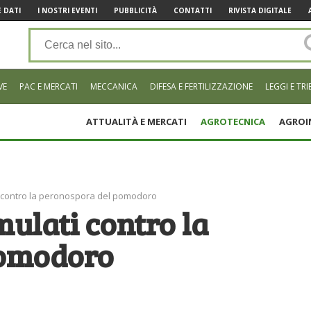
 DATI
I NOSTRI EVENTI
PUBBLICITÀ
CONTATTI
RIVISTA DIGITALE
VE
PAC E MERCATI
MECCANICA
DIFESA E FERTILIZZAZIONE
LEGGI E TRI
ATTUALITÀ E MERCATI
AGROTECNICA
AGROI
i contro la peronospora del pomodoro
mulati contro la
pomodoro