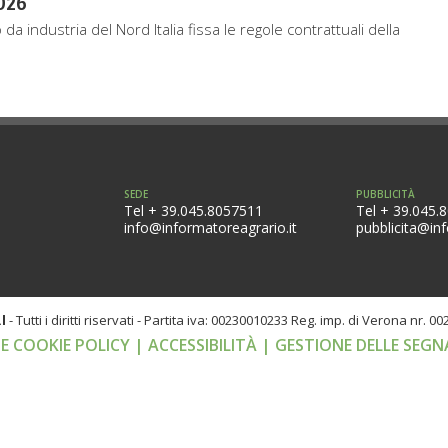
026
industria del Nord Italia fissa le regole contrattuali della
SEDE
PUBBLICITÀ
Tel + 39.045.8057511
Tel + 39.045.
info@informatoreagrario.it
pubblicita@inf
l
-
Tutti i diritti riservati -
Partita iva: 00230010233
Reg. imp. di Verona nr. 0
 E COOKIE POLICY
| ACCESSIBILITÀ
| GESTIONE DELLE SEGN