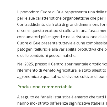
Pomodoro Cuore di Bue mercato qualità
Il pomodoro Cuore di Bue rappresenta una delle ti
per le sue caratteristiche organolettiche che per il
Contraddistinto da frutti di grandi dimensioni, f
di semi, questo ecotipo si colloca in una fascia me
consumatori più esigenti e nella ristorazione di alt
Cuore di Bue presenta tuttavia alcune complessità l
patogeni tellurici e alla variabilità produttiva ch
e delle condizioni pedoclimatiche.
Nel 2025, presso il Centro sperimentale ortofloric
riferimento di Veneto Agricoltura, è stato allesti
agronomica e qualitativa di diverse cultivar di po
Produzione commerciabile
A seguito dell’analisi statistica è emerso che tutti
hanno mo- strato differenze significative (tabella 1