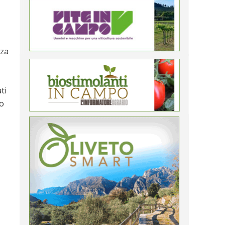
nza
ti
to