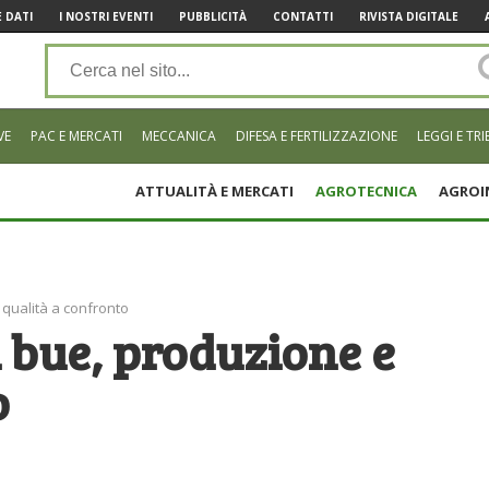
 DATI
I NOSTRI EVENTI
PUBBLICITÀ
CONTATTI
RIVISTA DIGITALE
VE
PAC E MERCATI
MECCANICA
DIFESA E FERTILIZZAZIONE
LEGGI E TRI
ATTUALITÀ E MERCATI
AGROTECNICA
AGROI
qualità a confronto
 bue, produzione e
o