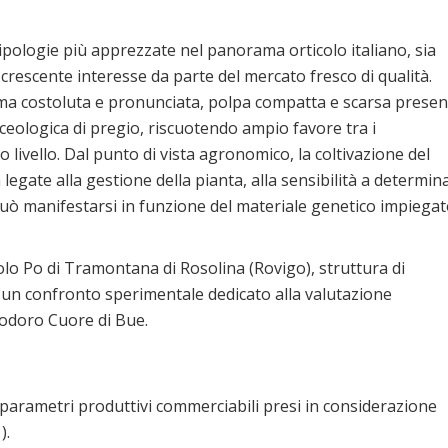
pologie più apprezzate nel panorama orticolo italiano, sia
 crescente interesse da parte del mercato fresco di qualità.
orma costoluta e pronunciata, polpa compatta e scarsa prese
rceologica di pregio, riscuotendo ampio favore tra i
o livello. Dal punto di vista agronomico, la coltivazione del
egate alla gestione della pianta, alla sensibilità a determina
e può manifestarsi in funzione del materiale genetico impiega
olo Po di Tramontana di Rosolina (Rovigo), struttura di
to un confronto sperimentale dedicato alla valutazione
modoro Cuore di Bue.
 i parametri produttivi commerciabili presi in considerazione
).