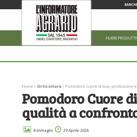
BANCHE
FILIERE PRODUTTI
Home
\
Orticoltura
\
Pomodoro Cuore di bue, produzione e 
Pomodoro Cuore di
qualità a confront
8 immagini
29 Aprile 2026