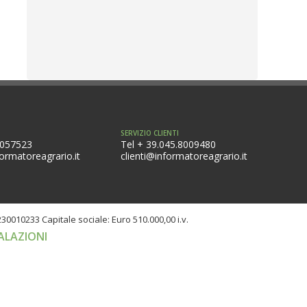
SERVIZIO CLIENTI
8057523
Tel + 39.045.8009480
ormatoreagrario.it
clienti@informatoreagrario.it
0230010233
Capitale sociale: Euro 510.000,00 i.v.
ALAZIONI