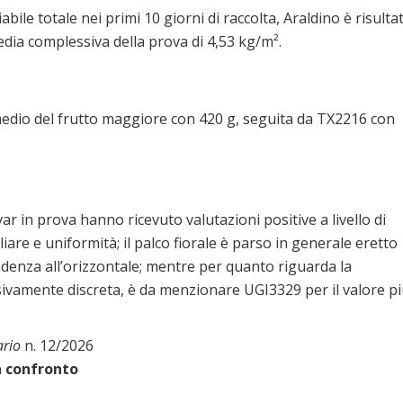
bile totale nei primi 10 giorni di raccolta, Araldino è risulta
edia complessiva della prova di 4,53 kg/m².
medio del frutto maggiore con 420 g, seguita da TX2216 con
ivar in prova hanno ricevuto valutazioni positive a livello di
are e uniformità; il palco fiorale è parso in generale eretto
ndenza all’orizzontale; mentre per quanto riguarda la
sivamente discreta, è da menzionare UGI3329 per il valore p
ario
n. 12/2026
a confronto