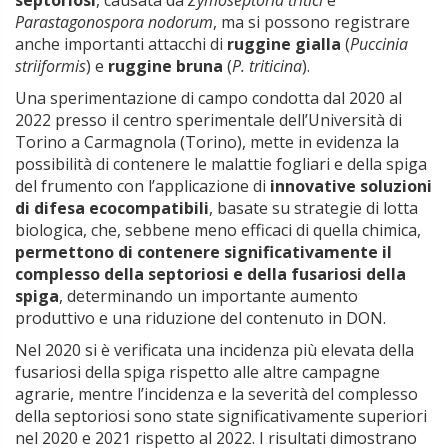
septoriosi
, causata da
Zymoseptoria tritici
e
Parastagonospora nodorum
, ma si possono registrare
anche importanti attacchi di
ruggine
gialla
(
Puccinia
striiformis
) e
ruggine
bruna
(
P.
triticina
).
Una sperimentazione di campo condotta dal 2020 al
2022 presso il centro sperimentale dell’Università di
Torino a Carmagnola (Torino), mette in evidenza la
possibilità di contenere le malattie fogliari e della spiga
del frumento con l’applicazione di
innovative soluzioni
di difesa ecocompatibili
, basate su strategie di lotta
biologica, che, sebbene meno efficaci di quella chimica,
permettono di contenere significativamente il
complesso della septoriosi e della fusariosi della
spiga
, determinando un importante aumento
produttivo e una riduzione del contenuto in DON.
Nel 2020 si è verificata una incidenza più elevata della
fusariosi della spiga rispetto alle altre campagne
agrarie, mentre l’incidenza e la severità del complesso
della septoriosi sono state significativamente superiori
nel 2020 e 2021 rispetto al 2022. I risultati dimostrano