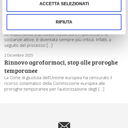
ha rinnovato le […]
ACCETTA SELEZIONATI
23 Marzo 2026
Troppe criticità dal processo di revisione
RIFIUTA
degli agrofarmaci
La disponibilità di prodotti fitosanitari, in particolare di
sostanze attive, è diventata sempre più critica. Infatti, a
seguito del processo […]
2 Dicembre 2025
Rinnovo agrofarmaci, stop alle proroghe
temporanee
La Corte di giustizia dell’Unione europea ha censurato il
ricorso sistematico della Commissione europea alle
proroghe temporanee per l’autorizzazione degli […]