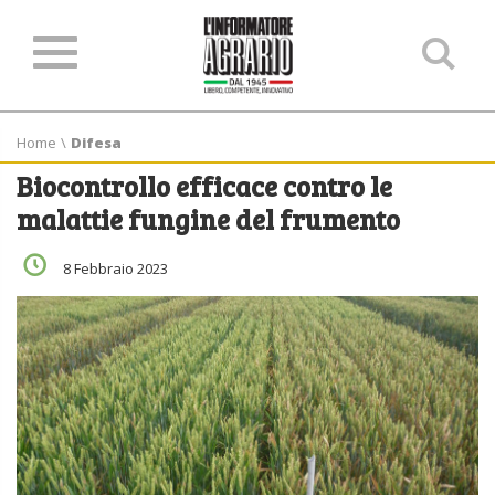
Ce
ne
sit
Home
\
Difesa
Biocontrollo efficace contro le
malattie fungine del frumento
8 Febbraio 2023