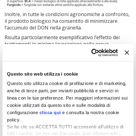
Inoltre, in tutte le condizioni agronomiche a confronto,
il prodotto biologico ha consentito di minimizzare
l’accumulo del DON nella granella.
Risulta particolarmente esemplificativo l’effetto dei
trattamenti in minima lavorazione nella prova
sperimentale del 2022: sia l’applicazione di
Trichoderma
in accestimento-levata (−31%), sia il trattamento con un
fungicida di sintesi (−66%)
hanno ridotto
significativamente la contaminazione da
Questo sito web utilizza i cookie
micotossine rispetto al testimone
.
Questo sito utilizza cookie di profilazione e di marketing,
La combinazione delle due strategie di lotta (mezzo
anche di terze parti, per inviarti pubblicità e servizi in
biologico + chimico) garantisce un ulteriore e
linea con le tue preferenze. Per maggiori informazioni sui
significativo contenimento del DON (−82%) rispetto al
cookie utilizzati da questo sito e sulle modalità di
testimone non trattato.
configurazione
clicca qui
e consulta la nostra cookie
policy.
Tratto dall’articolo pubblicato su
L’Informatore Agrario
n.
Se fai clic su ACCETTA TUTTI acconsenti all’utilizzo di
5/2023
tutti i cookie. Se non sei d’accordo, puoi rifiutare tutti i