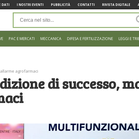
 DATI
I NOSTRI EVENTI
PUBBLICITÀ
CONTATTI
RIVISTA DIGITALE
VE
PAC E MERCATI
MECCANICA
DIFESA E FERTILIZZAZIONE
LEGGI E TRI
è allarme agrofarmaci
edizione di successo, m
maci