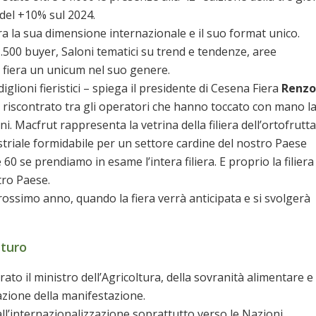
 del +10% sul 2024.
a la sua dimensione internazionale e il suo format unico.
, 1.500 buyer, Saloni tematici su trend e tendenze, aree
a fiera un unicum nel suo genere.
iglioni fieristici – spiega il presidente di Cesena Fiera
Renzo
 riscontrato tra gli operatori che hanno toccato con mano l
ni. Macfrut rappresenta la vetrina della filiera dell’ortofrutta
striale formidabile per un settore cardine del nostro Paese
 60 se prendiamo in esame l’intera filiera. E proprio la filiera
tro Paese.
ossimo anno, quando la fiera verrà anticipata e si svolgerà
uturo
ato il ministro dell’Agricoltura, della sovranità alimentare e
razione della manifestazione.
 all’internazionalizzazione soprattutto verso le Nazioni