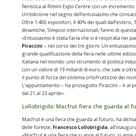
fieristica al Rimini Expo Centre con un incremento
Un’edizione nel segno dell’entusiasmo che consacr
Oltre 1.400 espositori, il 40% dei quali dall’estero
dinamiche, Simposi internazionali, fanno di quest
«Entusiasmo è stata l’aria che si è respirata nei pad
Piraccini
– nel corso dei tre giorni. Un entusiasmo
grande qualificazione della fiera nelle ultime edizio
italiana nel mondo: uno strumento di politica indu
con un valore di 19 miliardi di euro, che sale a oltre
il punto di forza del sistema ortofrutticolo del nos
L’appuntamento – ha proseguito Piraccini – è al pr
dal 21 al 23 aprile».
Lollobrigida: Macfrut fiera che guarda al f
Macfrut è una fiera che guarda al futuro, ha dichiar
delle foreste,
Francesco Lollobrigida
, all’inaugu
«Macfrut è una fiera che si apre al futuro, si apre