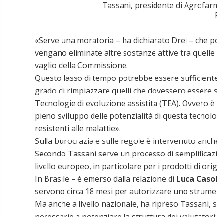
Tassani, presidente di Agrofarm
«Serve una moratoria – ha dichiarato Drei – che p
vengano eliminate altre sostanze attive tra quelle 
vaglio della Commissione.
Questo lasso di tempo potrebbe essere sufficiente 
grado di rimpiazzare quelli che dovessero essere so
Tecnologie di evoluzione assistita (TEA). Ovvero è 
pieno sviluppo delle potenzialità di questa tecnolo
resistenti alle malattie».
Sulla burocrazia e sulle regole è intervenuto anc
Secondo Tassani serve un processo di semplificazio
livello europeo, in particolare per i prodotti di ori
In Brasile – è emerso dalla relazione di
Luca Casol
servono circa 18 mesi per autorizzare uno strument
Ma anche a livello nazionale, ha ripreso Tassani, s
necessarie a potenziare la struttura dei valutatori: