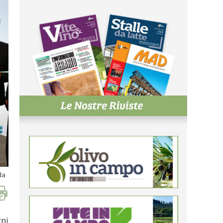
da
rni