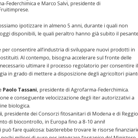
a-Federchimica e Marco Salvi, presidente di
Fruitimprese.
ossiamo ipotizzare in almeno 5 anni, durante i quali non
oggi disponibili, le quali peraltro hanno già subito il pesant
per consentire all’industria di sviluppare nuovi prodotti in
stituiti. Al contempo, bisogna accelerare sul fronte delle
necessario ultimare il processo regolatorio per consentire il
gia in grado di mettere a disposizione degli agricoltori piant
he
Paolo Tassani
, presidente di Agrofarma-Federchimica.
ne e conseguente velocizzazione degli iter autorizzativi a
gine biologica.
i
, presidente dei Consorzi fitosanitari di Modena e di Reggio
o di biocontrollo, in Europa fino a 8-10 anni!
i può fare qualcosa: basterebbe trovare le risorse finanziari
 pochi milioni di euro per integrare l’organico del Ministero