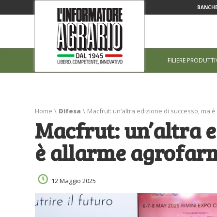
BANCHE
FILIERE PRODUTTI
Home
\
Difesa
\
Macfrut: un’altra edizione di successo, ma 
Macfrut: un’altra 
è allarme agrofar
12 Maggio 2025