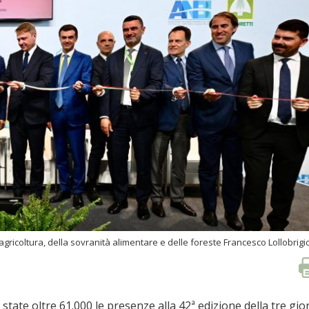
agricoltura, della sovranità alimentare e delle foreste Francesco Lollobrigi
state oltre 61.000 le presenze alla 42ª edizione della tre gio