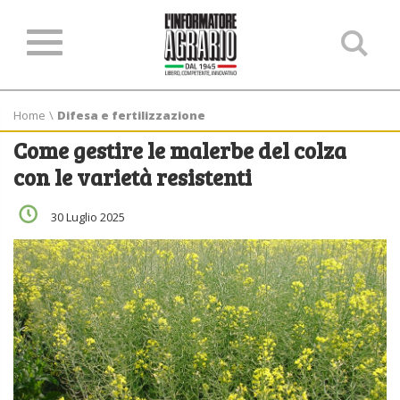
Ce
ne
sit
Home
\
Difesa e fertilizzazione
Come gestire le malerbe del colza
con le varietà resistenti
30 Luglio 2025