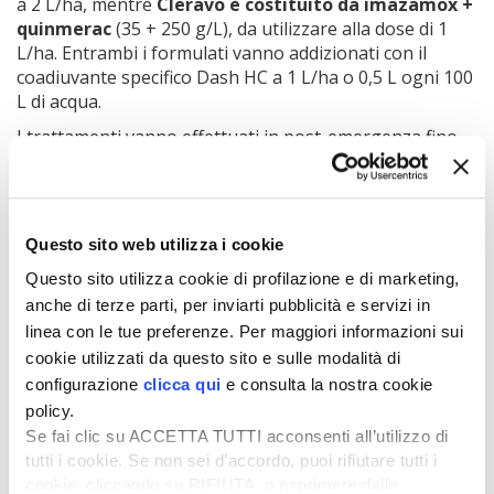
a 2 L/ha, mentre
Cleravo è costituito da imazamox +
quinmerac
(35 + 250 g/L), da utilizzare alla dose di 1
L/ha. Entrambi i formulati vanno addizionati con il
coadiuvante specifico Dash HC a 1 L/ha o 0,5 L ogni 100
L di acqua.
I trattamenti vanno effettuati in post-emergenza fino
alle 8 foglie della coltura, preferibilmente con malerbe
entro lo stadio di 2-3 foglie, in uno stato idrico ottimale
e temperature comprese tra 5 e 25 °C, possibilmente
con limitate escursioni termiche.
Questo sito web utilizza i cookie
Il differente meccanismo d’azione di metazaclor e
Questo sito utilizza cookie di profilazione e di marketing,
quinmerac permette di ridurre la pressione di selezione
anche di terze parti, per inviarti pubblicità e servizi in
di individui ALS-resistenti.
linea con le tue preferenze. Per maggiori informazioni sui
Imazamox
negli individui sensibili inibisce l’enzima ALS,
cookie utilizzati da questo sito e sulle modalità di
provocando l’arresto della sintesi degli amminoacidi
configurazione
clicca qui
e consulta la nostra cookie
essenziali, portando al deperimento dei tessuti vegetali
policy.
nel giro di pochi giorni. Lo spettro d’azione è piuttosto
Se fai clic su ACCETTA TUTTI acconsenti all’utilizzo di
ampio e copre oltre le crucifere anche altre specie, tra
tutti i cookie. Se non sei d’accordo, puoi rifiutare tutti i
cui le graminacee, comprese le popolazioni resistenti ai
cookie, cliccando su RIFIUTA, o esprimere delle