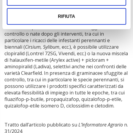
incremento di acido abscissico con conseguente blocco
dei processi di traspirazione e fotosintesi.
RIFIUTA
In post-emergenza qualora fosse necessario utilizzare
altri erbicidi per contenere malerbe sfuggite al
controllo o nate dopo gli interventi, tra cui in
particolare i ricacci delle infestanti perennanti e
biennali (
Cirsium, Sylibum
, ecc.), è possibile utilizzare
clopiralid (Lontrel 72SG, Vivendi, ecc.) o la nuova miscela
di halauxifen-metile (Arylex active) + picloram +
aminopiralid (Ladiva), selettivi anche nei confronti delle
varietà Clearfield. In presenza di graminacee sfuggite al
controllo, tra cui in particolare le specie perennanti, si
possono utilizzare i prodotti specifici caratterizzati da
elevata flessibilità di impiego in tutte le epoche, tra cui
fluazifop-p-butile, propaquizafop, quizalofop-p-etile,
quizalofop-etile isomero D, ciclossidim e cletodim.
Tratto dall’articolo pubblicato su
L’Informatore Agrario
n.
31/2024