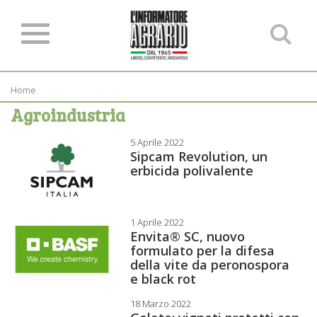
Ce
ne
sit
Home
Agroindustria
5 Aprile 2022
Sipcam Revolution, un
erbicida polivalente
1 Aprile 2022
Envita® SC, nuovo
formulato per la difesa
della vite da peronospora
e black rot
18 Marzo 2022