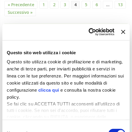
« Precedente
1
2
3
4
5
6
…
13
Successivo »
ATTUALITÀ
Credito di imposta la 20% per il gasolio
agricolo da marzo a maggio
Questo sito web utilizza i cookie
6 Agosto 2026
Questo sito utilizza cookie di profilazione e di marketing,
Arriva una boccata d’ossigeno fondamentale per il
anche di terze parti, per inviarti pubblicità e servizi in
comparto primario italiano,...
linea con le tue preferenze. Per maggiori informazioni sui
Il “ColtivaItalia” passa e va all’esame del
cookie utilizzati da questo sito e sulle modalità di
Senato
configurazione
clicca qui
e consulta la nostra cookie
6 Agosto 2026
policy.
“Oggi 6 agosto, la Camera ha approvato il
Se fai clic su ACCETTA TUTTI acconsenti all’utilizzo di
Coltivaitalia, il provvedimen...
tutti i cookie. Se non sei d’accordo, puoi rifiutare tutti i
cookie, cliccando su RIFIUTA, o esprimere delle
Mercato in crescita per l’agricoltura 4.0
preferenze selezionando le tipologie di cookie che
Selezione
5 Agosto 2026
desideri accettare e cliccando ACCETTA SELEZIONATI.