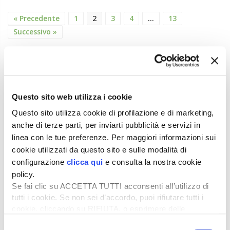
« Precedente
1
2
3
4
…
13
Successivo »
ATTUALITÀ
Credito di imposta la 20% per il gasolio
agricolo da marzo a maggio
Questo sito web utilizza i cookie
6 Agosto 2026
Questo sito utilizza cookie di profilazione e di marketing,
Arriva una boccata d’ossigeno fondamentale per il
anche di terze parti, per inviarti pubblicità e servizi in
comparto primario italiano,...
linea con le tue preferenze. Per maggiori informazioni sui
cookie utilizzati da questo sito e sulle modalità di
Il “ColtivaItalia” passa e va all’esame del
configurazione
clicca qui
e consulta la nostra cookie
Senato
policy.
6 Agosto 2026
Se fai clic su ACCETTA TUTTI acconsenti all’utilizzo di
“Oggi 6 agosto, la Camera ha approvato il
tutti i cookie. Se non sei d’accordo, puoi rifiutare tutti i
Coltivaitalia, il provvedimen...
cookie, cliccando su RIFIUTA, o esprimere delle
preferenze selezionando le tipologie di cookie che
Mercato in crescita per l’agricoltura 4.0
Selezione