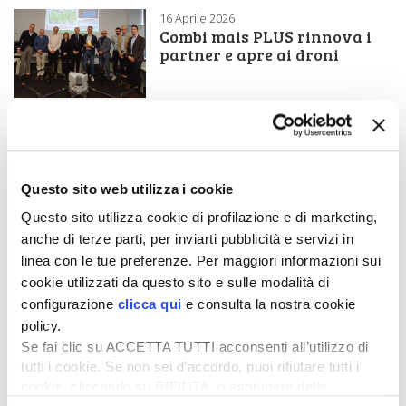
16 Aprile 2026
Combi mais PLUS rinnova i
partner e apre ai droni
17 Dicembre 2025
SIS inaugura il primo
impianto nazionale di
termo-trattamento delle
Questo sito web utilizza i cookie
sementi
Questo sito utilizza cookie di profilazione e di marketing,
20 Novembre 2025
anche di terze parti, per inviarti pubblicità e servizi in
RAGT acquista il business
linea con le tue preferenze. Per maggiori informazioni sui
orzo da malto da Syngenta
cookie utilizzati da questo sito e sulle modalità di
configurazione
clicca qui
e consulta la nostra cookie
policy.
10 Novembre 2025
Se fai clic su ACCETTA TUTTI acconsenti all’utilizzo di
Segale ibrida: opportunità
tutti i cookie. Se non sei d’accordo, puoi rifiutare tutti i
per biogas e biometano
cookie, cliccando su RIFIUTA, o esprimere delle