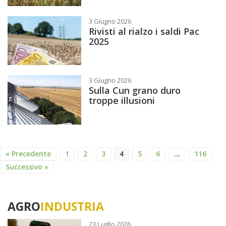
3 Giugno 2026
Rivisti al rialzo i saldi Pac
2025
3 Giugno 2026
Sulla Cun grano duro
troppe illusioni
« Precedente
1
2
3
4
5
6
…
116
Successivo »
AGRO
INDUSTRIA
23 Luglio 2026