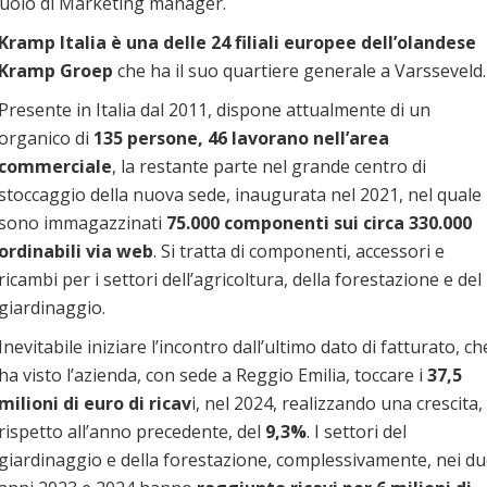
 ruolo di Marketing manager.
Kramp Italia è una delle 24 filiali europee dell’olandese
Kramp Groep
che ha il suo quartiere generale a Varsseveld.
Presente in Italia dal 2011, dispone attualmente di un
organico di
135 persone, 46 lavorano nell’area
commerciale
, la restante parte nel grande centro di
stoccaggio della nuova sede, inaugurata nel 2021, nel quale
sono immagazzinati
75.000 componenti sui circa 330.000
ordinabili via web
. Si tratta di componenti, accessori e
ricambi per i settori dell’agricoltura, della forestazione e del
giardinaggio.
Inevitabile iniziare l’incontro dall’ultimo dato di fatturato, ch
ha visto l’azienda, con sede a Reggio Emilia, toccare i
37,5
milioni di euro di ricav
i, nel 2024, realizzando una crescita,
rispetto all’anno precedente, del
9,3%
. I settori del
giardinaggio e della forestazione, complessivamente, nei d