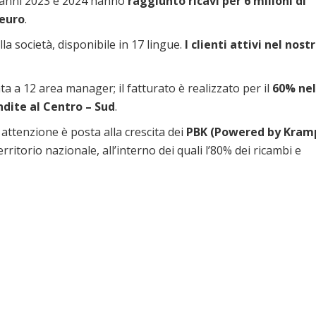
anni 2023 e 2024 hanno
raggiunto ricavi per 6 milioni di
euro
.
lla società, disponibile in 17 lingue.
I clienti attivi nel nost
ata a 12 area manager; il fatturato è realizzato per il
60% nel
ndite al Centro – Sud
.
attenzione è posta alla crescita dei
PBK (Powered by Kramp
rritorio nazionale, all’interno dei quali l’80% dei ricambi e