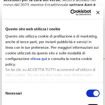
corso del 2023, mentre il tradizionale
settore Agri è
cresciuto del 5%
, risentendo delle già citate difficoltà di
mercato.
Argomenti:
Questo sito web utilizza i cookie
KRAMP
Questo sito utilizza cookie di profilazione e di marketing,
anche di terze parti, per inviarti pubblicità e servizi in
linea con le tue preferenze. Per maggiori informazioni sui
cookie utilizzati da questo sito e sulle modalità di
Ti potrebbero interessare anche...
configurazione
clicca qui
e consulta la nostra cookie
policy.
12 Gennaio 2026
Kramp, Giancarlo Montanari al vertice
Se fai clic su ACCETTA TUTTI acconsenti all’utilizzo di
tutti i cookie. Se non sei d’accordo, puoi rifiutare tutti i
della filiale italiana
cookie, cliccando su RIFIUTA, o esprimere delle
Con una nota del 12 gennaio Kramp, distributore europeo di
preferenze selezionando le tipologie di cookie che
ricambi e accessori per i settori agricolo, giardinaggio,
Selezione
desideri accettare e cliccando ACCETTA SELEZIONATI.
forestale e […]
Necessari
del
consenso
18 Marzo 2025