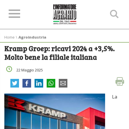
Ce
ne
sit
Home
\
Agroindustria
Kramp Groep: ricavi 2024 a +3,5%.
Molto bene la filiale italiana
22 Maggio 2025
La