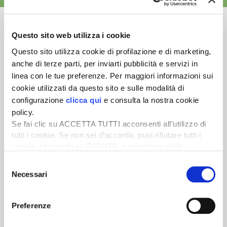
Questo sito web utilizza i cookie
Questo sito utilizza cookie di profilazione e di marketing,
Newsletter
anche di terze parti, per inviarti pubblicità e servizi in
linea con le tue preferenze. Per maggiori informazioni sui
Scopri un servizio d'informazione di alta qualità. Tagliato sulle tue
cookie utilizzati da questo sito e sulle modalità di
esigenze.
configurazione
clicca qui
e consulta la nostra cookie
ISCRIVITI
policy.
Se fai clic su ACCETTA TUTTI acconsenti all’utilizzo di
tutti i cookie. Se non sei d’accordo, puoi rifiutare tutti i
cookie, cliccando su RIFIUTA, o esprimere delle
preferenze selezionando le tipologie di cookie che
Selezione
desideri accettare e cliccando ACCETTA SELEZIONATI.
Necessari
del
consenso
Preferenze