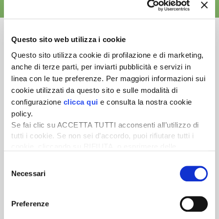
ALTRE NEWS
Questo sito web utilizza i cookie
Questo sito utilizza cookie di profilazione e di marketing,
anche di terze parti, per inviarti pubblicità e servizi in
Newsletter
linea con le tue preferenze. Per maggiori informazioni sui
Scopri un servizio d'informazione di alta qualità. Tagliato sulle tue
cookie utilizzati da questo sito e sulle modalità di
esigenze.
configurazione
clicca qui
e consulta la nostra cookie
policy.
ISCRIVITI
Se fai clic su ACCETTA TUTTI acconsenti all’utilizzo di
tutti i cookie. Se non sei d’accordo, puoi rifiutare tutti i
cookie, cliccando su RIFIUTA, o esprimere delle
preferenze selezionando le tipologie di cookie che
Selezione
desideri accettare e cliccando ACCETTA SELEZIONATI.
Necessari
del
consenso
Preferenze